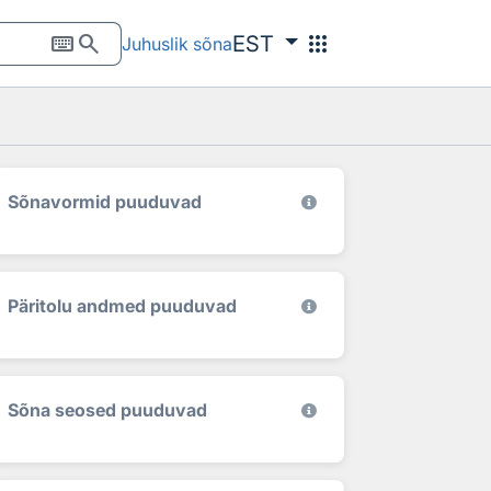
keyboard
search
apps
EST
Juhuslik sõna
Sõnavormid puuduvad
Päritolu andmed puuduvad
Sõna seosed puuduvad