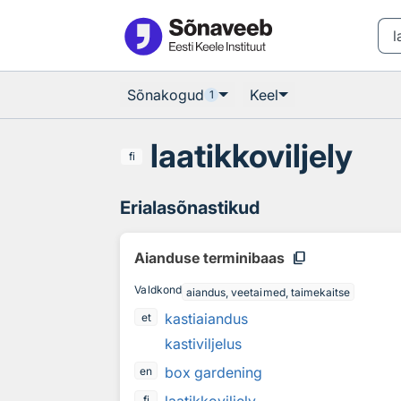
Otsingu juurde
Põhisisu juurde
Sõnakogud
Keel
1
laatikkoviljely
fi
Erialasõnastikud
content_copy
Aianduse terminibaas
Valdkond
aiandus, veetaimed, taimekaitse
kastiaiandus
et
kastiviljelus
box gardening
en
fi