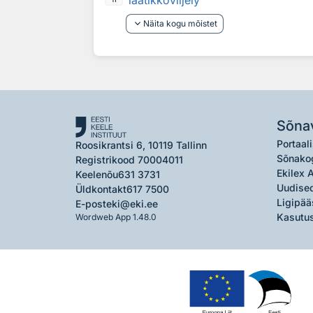
laatikkoviljely
keyboard_arrow_down
Näita kogu mõistet
Sõna
Portaali
Roosikrantsi 6, 10119 Tallinn
Sõnako
Registrikood 70004011
Ekilex 
Keelenõu
631 3731
Uudised
Üldkontakt
617 7500
Ligipää
E-post
eki@eki.ee
Kasutus
Wordweb App 1.48.0