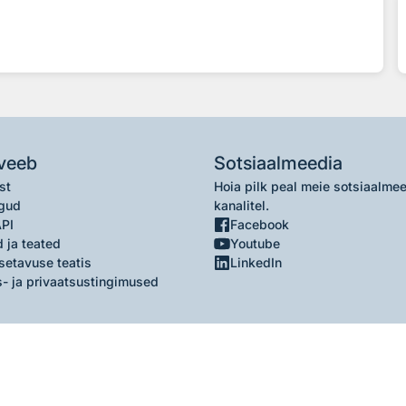
veeb
Sotsiaalmeedia
st
Hoia pilk peal meie sotsiaalme
gud
kanalitel.
API
Facebook
 ja teated
Youtube
setavuse teatis
LinkedIn
- ja privaatsustingimused