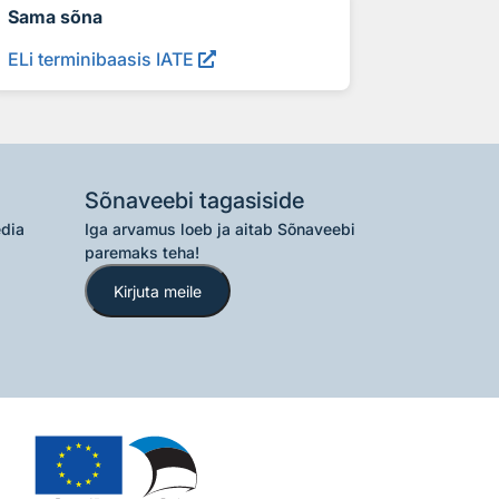
Sama sõna
ELi terminibaasis IATE
Sõnaveebi tagasiside
edia
Iga arvamus loeb ja aitab Sõnaveebi
paremaks teha!
Kirjuta meile