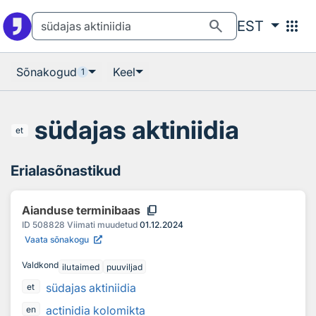
Otsingu juurde
Põhisisu juurde
search
apps
EST
Sõnakogud
Keel
1
südajas aktiniidia
et
Erialasõnastikud
content_copy
Aianduse terminibaas
ID
508828
Viimati muudetud
01.12.2024
Vaata sõnakogu
Valdkond
ilutaimed
puuviljad
südajas aktiniidia
et
actinidia kolomikta
en