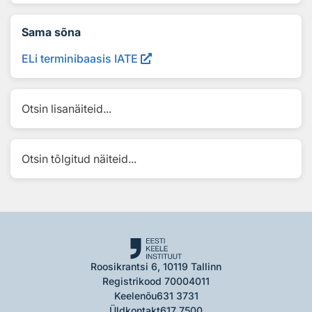
Sama sõna
ELi terminibaasis IATE
Otsin lisanäiteid...
Otsin tõlgitud näiteid...
Roosikrantsi 6, 10119 Tallinn
Registrikood 70004011
Keelenõu
631 3731
Üldkontakt
617 7500