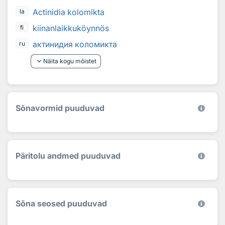
Actinidia kolomikta
la
kiinanlaikkuköynnös
fi
актинидия коломикта
ru
keyboard_arrow_down
Näita kogu mõistet
Sõnavormid puuduvad
Päritolu andmed puuduvad
Sõna seosed puuduvad