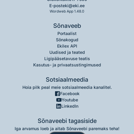
E-post
eki@eki.ee
Wordweb App 1.48.0
Sõnaveeb
Portaalist
Sõnakogud
Ekilex API
Uudised ja teated
Ligipääsetavuse teatis
Kasutus- ja privaatsustingimused
Sotsiaalmeedia
Hoia pilk peal meie sotsiaalmeedia kanalitel.
Facebook
Youtube
LinkedIn
Sõnaveebi tagasiside
Iga arvamus loeb ja aitab Sõnaveebi paremaks teha!