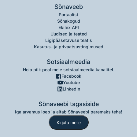
Sõnaveeb
Portaalist
Sõnakogud
Ekilex API
Uudised ja teated
Ligipääsetavuse teatis
Kasutus- ja privaatsustingimused
Sotsiaalmeedia
Hoia pilk peal meie sotsiaalmeedia kanalitel.
Facebook
Youtube
LinkedIn
Sõnaveebi tagasiside
Iga arvamus loeb ja aitab Sõnaveebi paremaks teha!
Kirjuta meile