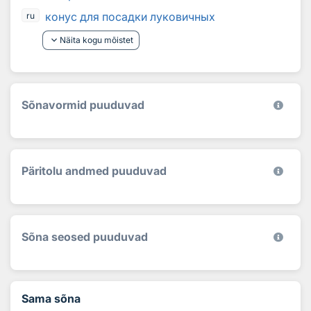
конус для посадки луковичных
ru
keyboard_arrow_down
Näita kogu mõistet
Sõnavormid puuduvad
Päritolu andmed puuduvad
Sõna seosed puuduvad
Sama sõna