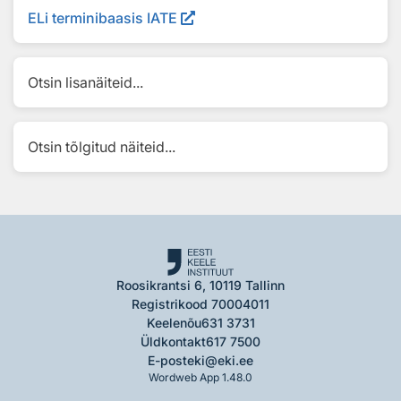
ELi terminibaasis IATE
Otsin lisanäiteid...
Otsin tõlgitud näiteid...
Roosikrantsi 6, 10119 Tallinn
Registrikood 70004011
Keelenõu
631 3731
Üldkontakt
617 7500
E-post
eki@eki.ee
Wordweb App 1.48.0