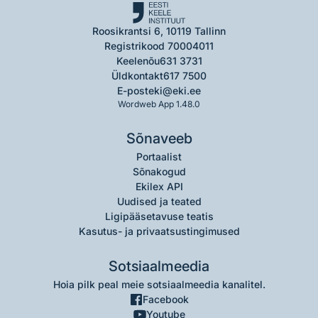
Roosikrantsi 6, 10119 Tallinn
Registrikood 70004011
Keelenõu
631 3731
Üldkontakt
617 7500
E-post
eki@eki.ee
Wordweb App 1.48.0
Sõnaveeb
Portaalist
Sõnakogud
Ekilex API
Uudised ja teated
Ligipääsetavuse teatis
Kasutus- ja privaatsustingimused
Sotsiaalmeedia
Hoia pilk peal meie sotsiaalmeedia kanalitel.
Facebook
Youtube