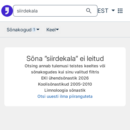
Otsingu juurde
Põhisisu juurde
search
apps
EST
Sõnakogud
Keel
1
Sõna ”siirdekala” ei leitud
Otsing annab tulemusi teistes keeltes või
sõnakogudes kui sinu valitud filtris
EKI ühendsõnastik 2026
Koolisõnastikud 2005–2010
Limnoloogia sõnastik
Otsi uuesti ilma piiranguteta