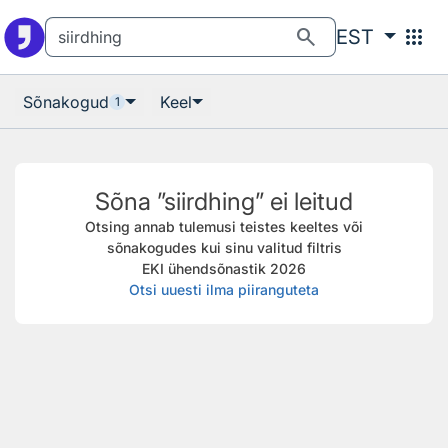
Otsingu juurde
Põhisisu juurde
search
apps
EST
Sõnakogud
Keel
1
Sõna ”siirdhing” ei leitud
Otsing annab tulemusi teistes keeltes või
sõnakogudes kui sinu valitud filtris
EKI ühendsõnastik 2026
Otsi uuesti ilma piiranguteta