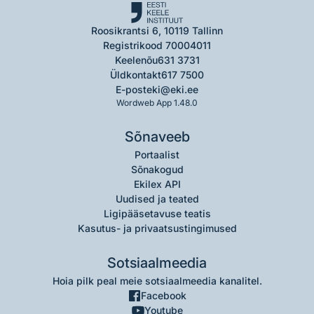
Roosikrantsi 6, 10119 Tallinn
Registrikood 70004011
Keelenõu
631 3731
Üldkontakt
617 7500
E-post
eki@eki.ee
Wordweb App 1.48.0
Sõnaveeb
Portaalist
Sõnakogud
Ekilex API
Uudised ja teated
Ligipääsetavuse teatis
Kasutus- ja privaatsustingimused
Sotsiaalmeedia
Hoia pilk peal meie sotsiaalmeedia kanalitel.
Facebook
Youtube