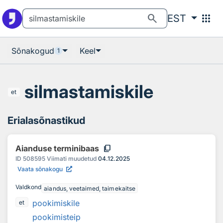
Otsingu juurde
Põhisisu juurde
search
apps
EST
Sõnakogud
Keel
1
silmastamiskile
et
Erialasõnastikud
content_copy
Aianduse terminibaas
ID
508595
Viimati muudetud
04.12.2025
Vaata sõnakogu
Valdkond
aiandus, veetaimed, taimekaitse
pookimiskile
et
pookimisteip