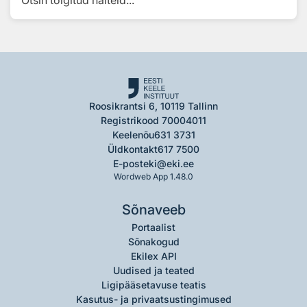
Otsin tõlgitud näiteid...
Roosikrantsi 6, 10119 Tallinn
Registrikood 70004011
Keelenõu
631 3731
Üldkontakt
617 7500
E-post
eki@eki.ee
Wordweb App 1.48.0
Sõnaveeb
Portaalist
Sõnakogud
Ekilex API
Uudised ja teated
Ligipääsetavuse teatis
Kasutus- ja privaatsustingimused