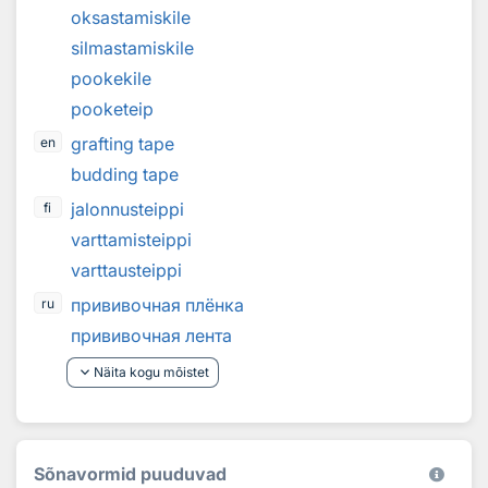
oksastamiskile
silmastamiskile
pookekile
pooketeip
grafting tape
en
budding tape
jalonnusteippi
fi
varttamisteippi
varttausteippi
прививочная плёнка
ru
прививочная лента
keyboard_arrow_down
Näita kogu mõistet
Sõnavormid puuduvad