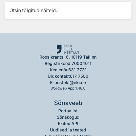
Otsin tõlgitud näiteid...
Roosikrantsi 6, 10119 Tallinn
Registrikood 70004011
Keelenõu
631 3731
Üldkontakt
617 7500
E-post
eki@eki.ee
Wordweb App 1.48.0
Sõnaveeb
Portaalist
Sõnakogud
Ekilex API
Uudised ja teated