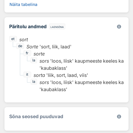
Näita tabelina
Päritolu andmed
laensõna
sort
et
Sorte
'sort, liik, laad'
de
sorte
fr
sors
'loos, liisk'
kaupmeeste keeles ka
la
'kaubaklass'
sorta
'liik, sort, laad, viis'
it
sors
'loos, liisk'
kaupmeeste keeles ka
la
'kaubaklass'
Sõna seosed puuduvad