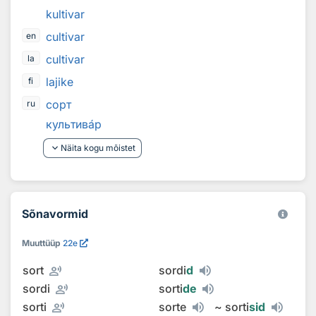
kultivar
cultivar
en
cultivar
la
lajike
fi
сорт
ru
культив
а
р
keyboard_arrow_down
Näita kogu mõistet
Sõnavormid
Muuttüüp
22e
record_voice_over
sort
sordi
d
record_voice_over
sordi
sorti
de
record_voice_over
sorti
sorte
~
sorti
sid