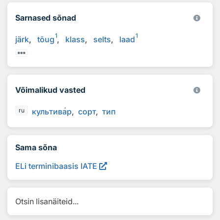
Sarnased sõnad
1
1
järk
tõug
klass
selts
laad
Võimalikud vasted
культив
а
р
сорт
тип
ru
Sama sõna
ELi terminibaasis IATE
Otsin lisanäiteid...