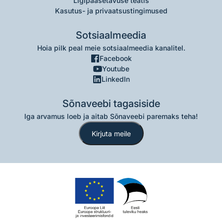
Ligipääsetavuse teatis
Kasutus- ja privaatsustingimused
Sotsiaalmeedia
Hoia pilk peal meie sotsiaalmeedia kanalitel.
Facebook
Youtube
LinkedIn
Sõnaveebi tagasiside
Iga arvamus loeb ja aitab Sõnaveebi paremaks teha!
Kirjuta meile