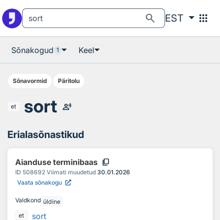
Otsingu juurde
Põhisisu juurde
search
apps
EST
Sõnakogud
Keel
1
Sõnavormid
Päritolu
sort
record_voice_over
et
Erialasõnastikud
content_copy
Aianduse terminibaas
ID
508692
Viimati muudetud
30.01.2026
Vaata sõnakogu
Valdkond
üldine
sort
et