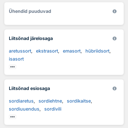
Ühendid puuduvad
Liitsõnad järelosaga
aretussort
ekstrasort
emasort
hübriidsort
isasort
Liitsõnad esiosaga
sordiaretus
sordiehtne
sordikaitse
sordiuuendus
sordivili