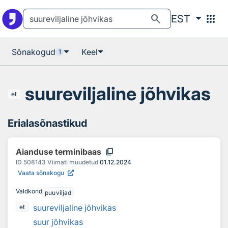
Otsingu juurde
Põhisisu juurde
search
apps
EST
Sõnakogud
Keel
1
suureviljaline jõhvikas
et
Erialasõnastikud
content_copy
Aianduse terminibaas
ID
508143
Viimati muudetud
01.12.2024
Vaata sõnakogu
Valdkond
puuviljad
suureviljaline jõhvikas
et
suur jõhvikas