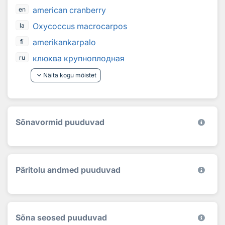
american cranberry
en
Oxycoccus macrocarpos
la
amerikankarpalo
fi
клюква крупноплодная
ru
keyboard_arrow_down
Näita kogu mõistet
Sõnavormid puuduvad
Päritolu andmed puuduvad
Sõna seosed puuduvad