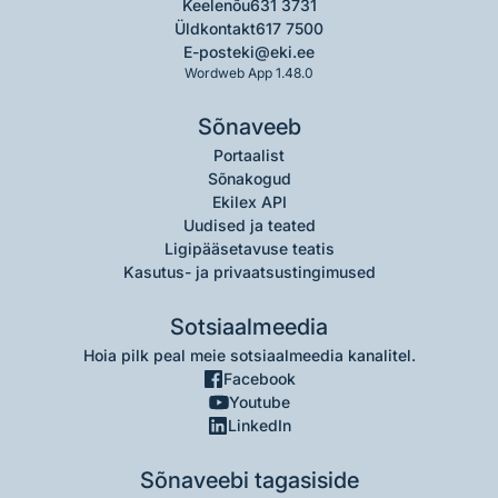
Keelenõu
631 3731
Üldkontakt
617 7500
E-post
eki@eki.ee
Wordweb App 1.48.0
Sõnaveeb
Portaalist
Sõnakogud
Ekilex API
Uudised ja teated
Ligipääsetavuse teatis
Kasutus- ja privaatsustingimused
Sotsiaalmeedia
Hoia pilk peal meie sotsiaalmeedia kanalitel.
Facebook
Youtube
LinkedIn
Sõnaveebi tagasiside