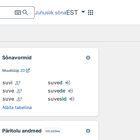
keyboard
search
apps
EST
Juhuslik sõna
Sõnavormid
Muuttüüp
20
record_voice_over
suvi
suve
d
record_voice_over
suve
suve
de
record_voice_over
suve
suve
sid
Näita tabelina
Päritolu andmed
põlissõna