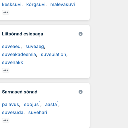
kesksuvi
kõrgsuvi
malevasuvi
Liitsõnad esiosaga
suveaed
suveaeg
suveakadeemia
suvebiatlon
suvehakk
Sarnased sõnad
1
1
palavus
soojus
aasta
suvesüda
suvehari