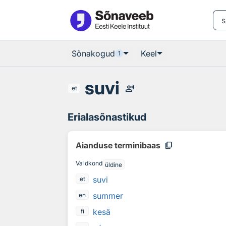
Otsingu juurde
Põhisisu juurde
Sõnakogud
Keel
1
suvi
record_voice_over
et
Erialasõnastikud
content_copy
Aianduse terminibaas
Valdkond
üldine
suvi
et
summer
en
kesä
fi