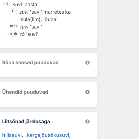
suvi
'aasta'
et
suvi
'suvi'
murretes ka
fi
'sula(ilm); lõuna'
tuw
'suvi'
mns
tō
'suvi'
enh
Sõna seosed puuduvad
Ühendid puuduvad
Liitsõnad järelosaga
hilissuvi
kergejõustikusuvi