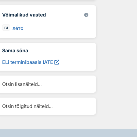
Võimalikud vasted
л
е
то
ru
Sama sõna
ELi terminibaasis IATE
Otsin lisanäiteid...
Otsin tõlgitud näiteid...