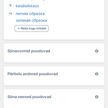
kesäleikkaus
fi
летняя обрезка
ru
зеленая обрезка
keyboard_arrow_down
Näita kogu mõistet
Sõnavormid puuduvad
Päritolu andmed puuduvad
Sõna seosed puuduvad