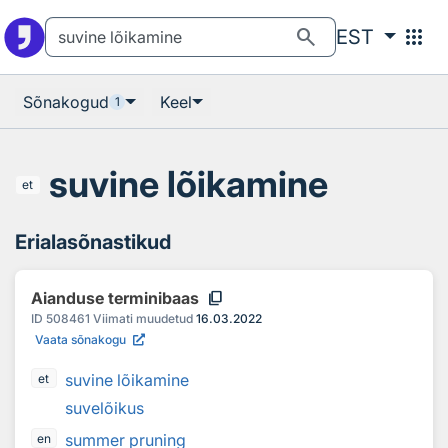
Otsingu juurde
Põhisisu juurde
search
apps
EST
Sõnakogud
Keel
1
suvine lõikamine
et
Erialasõnastikud
content_copy
Aianduse terminibaas
ID
508461
Viimati muudetud
16.03.2022
Vaata sõnakogu
suvine lõikamine
et
suvelõikus
summer pruning
en