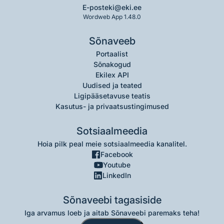
E-post
eki@eki.ee
Wordweb App 1.48.0
Sõnaveeb
Portaalist
Sõnakogud
Ekilex API
Uudised ja teated
Ligipääsetavuse teatis
Kasutus- ja privaatsustingimused
Sotsiaalmeedia
Hoia pilk peal meie sotsiaalmeedia kanalitel.
Facebook
Youtube
LinkedIn
Sõnaveebi tagasiside
Iga arvamus loeb ja aitab Sõnaveebi paremaks teha!