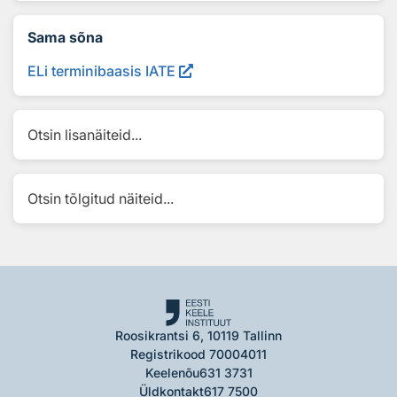
Sama sõna
ELi terminibaasis IATE
Otsin lisanäiteid...
Otsin tõlgitud näiteid...
Roosikrantsi 6, 10119 Tallinn
Registrikood 70004011
Keelenõu
631 3731
Üldkontakt
617 7500