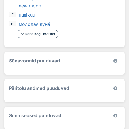
new moon
uusikuu
fi
молод
а
я лун
а
ru
keyboard_arrow_down
Näita kogu mõistet
Sõnavormid puuduvad
Päritolu andmed puuduvad
Sõna seosed puuduvad