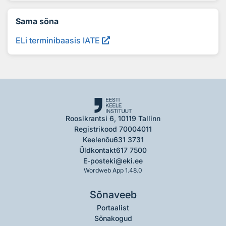
Sama sõna
ELi terminibaasis IATE
Roosikrantsi 6, 10119 Tallinn
Registrikood 70004011
Keelenõu
631 3731
Üldkontakt
617 7500
E-post
eki@eki.ee
Wordweb App 1.48.0
Sõnaveeb
Portaalist
Sõnakogud