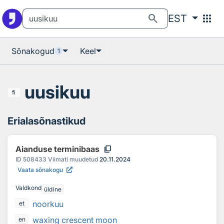
Otsingu juurde
Põhisisu juurde
search
apps
EST
Sõnakogud
Keel
1
uusikuu
fi
Erialasõnastikud
content_copy
Aianduse terminibaas
ID
508433
Viimati muudetud
20.11.2024
Vaata sõnakogu
Valdkond
üldine
noorkuu
et
waxing crescent moon
en