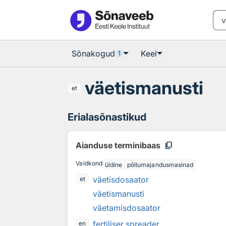
Otsingu juurde
Põhisisu juurde
Sõnakogud
Keel
1
väetismanusti
et
Erialasõnastikud
content_copy
Aianduse terminibaas
Valdkond
üldine
põllumajandusmasinad
väetisdosaator
et
väetismanusti
väetamisdosaator
fertiliser spreader
en