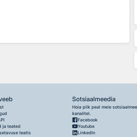
veeb
Sotsiaalmeedia
st
Hoia pilk peal meie sotsiaalme
gud
kanalitel.
API
Facebook
 ja teated
Youtube
setavuse teatis
LinkedIn