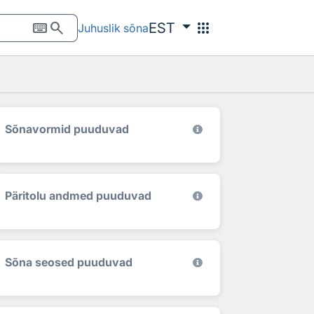
keyboard
search
apps
EST
Juhuslik sõna
Sõnavormid puuduvad
Päritolu andmed puuduvad
Sõna seosed puuduvad