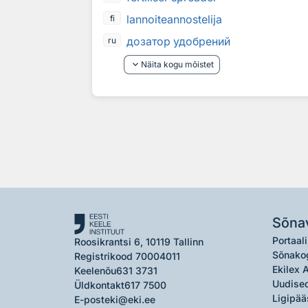
lannoiteannostelija
fi
дозатор удобрений
ru
keyboard_arrow_down
Näita kogu mõistet
Sõna
Portaali
Roosikrantsi 6, 10119 Tallinn
Sõnako
Registrikood 70004011
Ekilex 
Keelenõu
631 3731
Uudised
Üldkontakt
617 7500
Ligipää
E-post
eki@eki.ee