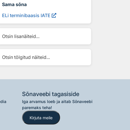
Sama sõna
ELi terminibaasis IATE
Otsin lisanäiteid...
Otsin tõlgitud näiteid...
Sõnaveebi tagasiside
edia
Iga arvamus loeb ja aitab Sõnaveebi
paremaks teha!
Kirjuta meile