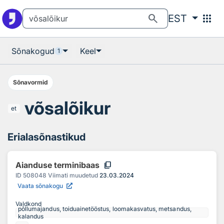
Otsingu juurde
Põhisisu juurde
search
apps
EST
Sõnakogud
Keel
1
Sõnavormid
võsalõikur
et
Erialasõnastikud
content_copy
Aianduse terminibaas
ID
508048
Viimati muudetud
23.03.2024
Vaata sõnakogu
Valdkond
põllumajandus, toiduainetööstus, loomakasvatus, metsandus,
kalandus