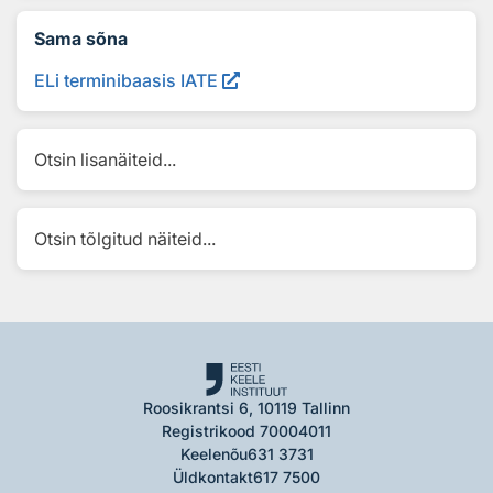
Sama sõna
ELi terminibaasis IATE
Otsin lisanäiteid...
Otsin tõlgitud näiteid...
Roosikrantsi 6, 10119 Tallinn
Registrikood 70004011
Keelenõu
631 3731
Üldkontakt
617 7500