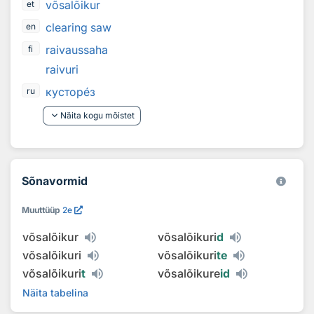
võsalõikur
et
clearing saw
en
raivaussaha
fi
raivuri
кустор
е
з
ru
keyboard_arrow_down
Näita kogu mõistet
Sõnavormid
Muuttüüp
2e
võsalõikur
võsalõikuri
d
võsalõikuri
võsalõikuri
te
võsalõikuri
t
võsalõikure
id
Näita tabelina