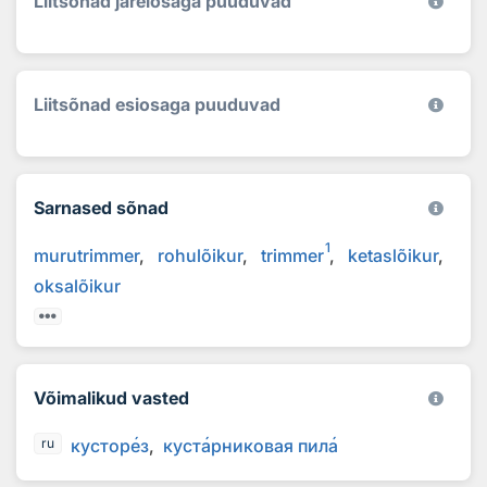
Liitsõnad järelosaga puuduvad
Liitsõnad esiosaga puuduvad
Sarnased sõnad
1
murutrimmer
rohulõikur
trimmer
ketaslõikur
oksalõikur
Võimalikud vasted
кустор
е
з
куст
а
рниковая пил
а
ru