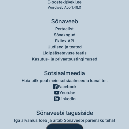
E-post
eki@eki.ee
Wordweb App 1.48.0
Sõnaveeb
Portaalist
Sõnakogud
Ekilex API
Uudised ja teated
Ligipääsetavuse teatis
Kasutus- ja privaatsustingimused
Sotsiaalmeedia
Hoia pilk peal meie sotsiaalmeedia kanalitel.
Facebook
Youtube
LinkedIn
Sõnaveebi tagasiside
Iga arvamus loeb ja aitab Sõnaveebi paremaks teha!