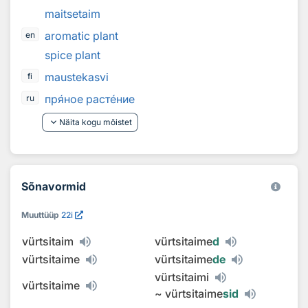
maitsetaim
aromatic plant
en
spice plant
maustekasvi
fi
пр
я
ное раст
е
ние
ru
keyboard_arrow_down
Näita kogu mõistet
Sõnavormid
Muuttüüp
22i
vürtsitaim
vürtsitaime
d
vürtsitaime
vürtsitaime
de
vürtsitaimi
vürtsitaime
~
vürtsitaime
sid