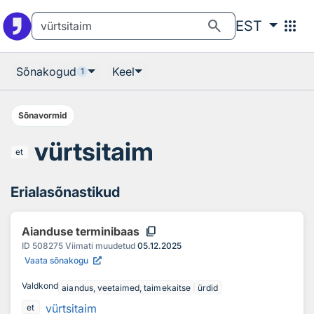
Otsingu juurde
Põhisisu juurde
search
apps
EST
Sõnakogud
Keel
1
Sõnavormid
vürtsitaim
et
Erialasõnastikud
content_copy
Aianduse terminibaas
ID
508275
Viimati muudetud
05.12.2025
Vaata sõnakogu
Valdkond
aiandus, veetaimed, taimekaitse
ürdid
vürtsitaim
et