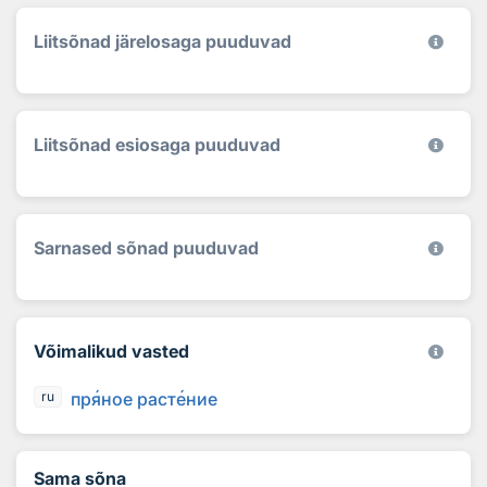
Liitsõnad järelosaga puuduvad
Liitsõnad esiosaga puuduvad
Sarnased sõnad puuduvad
Võimalikud vasted
пр
я
ное раст
е
ние
ru
Sama sõna