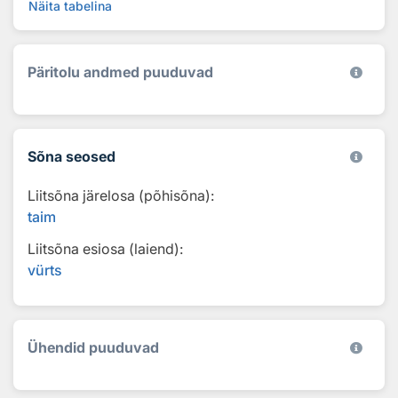
Näita tabelina
Päritolu andmed puuduvad
Sõna seosed
Liitsõna järelosa (põhisõna):
taim
Liitsõna esiosa (laiend):
vürts
Ühendid puuduvad