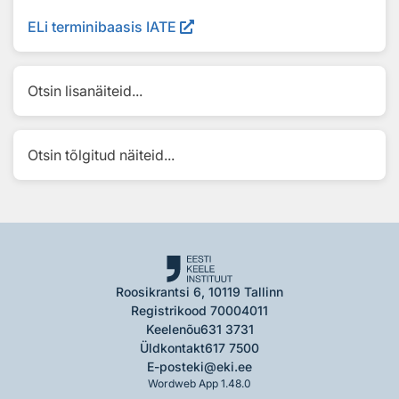
ELi terminibaasis IATE
Otsin lisanäiteid...
Otsin tõlgitud näiteid...
Roosikrantsi 6, 10119 Tallinn
Registrikood 70004011
Keelenõu
631 3731
Üldkontakt
617 7500
E-post
eki@eki.ee
Wordweb App 1.48.0