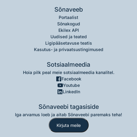
Sõnaveeb
Portaalist
Sõnakogud
Ekilex API
Uudised ja teated
Ligipääsetavuse teatis
Kasutus- ja privaatsustingimused
Sotsiaalmeedia
Hoia pilk peal meie sotsiaalmeedia kanalitel.
Facebook
Youtube
LinkedIn
Sõnaveebi tagasiside
Iga arvamus loeb ja aitab Sõnaveebi paremaks teha!
Kirjuta meile