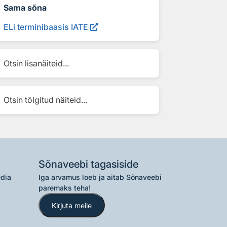
Sama sõna
ELi terminibaasis IATE
Otsin lisanäiteid...
Otsin tõlgitud näiteid...
Sõnaveebi tagasiside
edia
Iga arvamus loeb ja aitab Sõnaveebi
paremaks teha!
Kirjuta meile