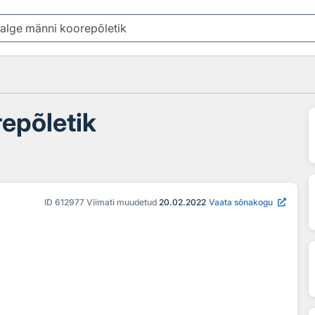
epõletik
ID
612977
Viimati muudetud
20.02.2022
Vaata sõnakogu