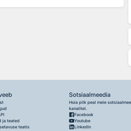
veeb
Sotsiaalmeedia
st
Hoia pilk peal meie sotsiaalme
gud
kanalitel.
API
Facebook
 ja teated
Youtube
setavuse teatis
LinkedIn