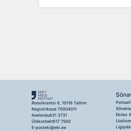
Sõna
Portaali
Roosikrantsi 6, 10119 Tallinn
Sõnako
Registrikood 70004011
Ekilex 
Keelenõu
631 3731
Uudised
Üldkontakt
617 7500
Ligipää
E-post
eki@eki.ee