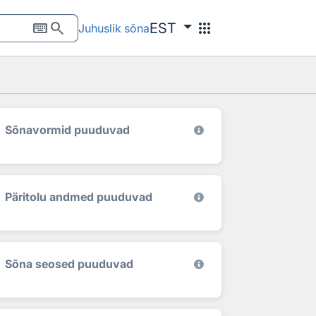
keyboard
search
apps
EST
Juhuslik sõna
Sõnavormid puuduvad
Päritolu andmed puuduvad
Sõna seosed puuduvad