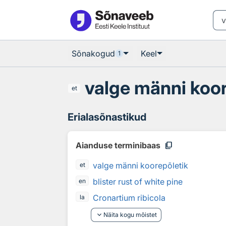
Otsingu juurde
Põhisisu juurde
Sõnakogud
Keel
1
valge männi koor
et
Erialasõnastikud
content_copy
Aianduse terminibaas
valge männi koorepõletik
et
blister rust of white pine
en
Cronartium ribicola
la
keyboard_arrow_down
Näita kogu mõistet