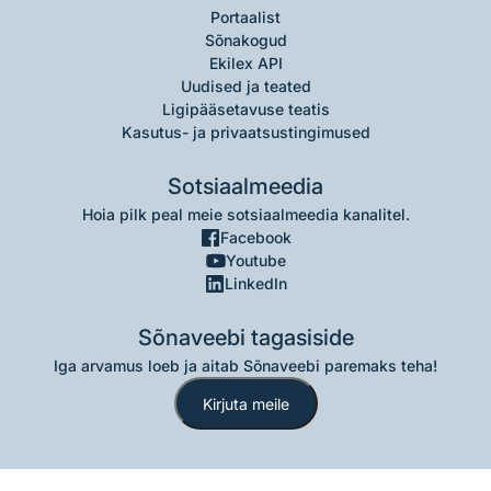
Portaalist
Sõnakogud
Ekilex API
Uudised ja teated
Ligipääsetavuse teatis
Kasutus- ja privaatsustingimused
Sotsiaalmeedia
Hoia pilk peal meie sotsiaalmeedia kanalitel.
Facebook
Youtube
LinkedIn
Sõnaveebi tagasiside
Iga arvamus loeb ja aitab Sõnaveebi paremaks teha!
Kirjuta meile