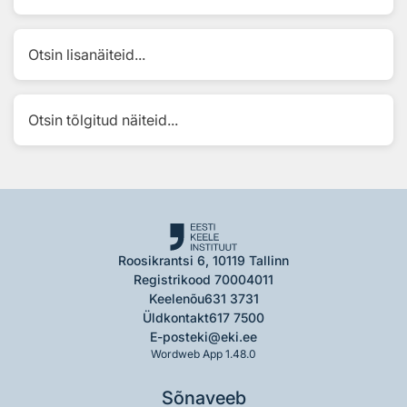
Otsin lisanäiteid...
Otsin tõlgitud näiteid...
Roosikrantsi 6, 10119 Tallinn
Registrikood 70004011
Keelenõu
631 3731
Üldkontakt
617 7500
E-post
eki@eki.ee
Wordweb App 1.48.0
Sõnaveeb