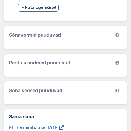
keyboard_arrow_down
Näita kogu mõistet
Sõnavormid puuduvad
Päritolu andmed puuduvad
Sõna seosed puuduvad
Sama sõna
ELi terminibaasis IATE