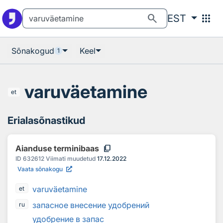
Otsingu juurde
Põhisisu juurde
search
apps
EST
Sõnakogud
Keel
1
varuväetamine
et
Erialasõnastikud
content_copy
Aianduse terminibaas
ID
632612
Viimati muudetud
17.12.2022
Vaata sõnakogu
varuväetamine
et
запасное внесение удобрений
ru
удобрение в запас