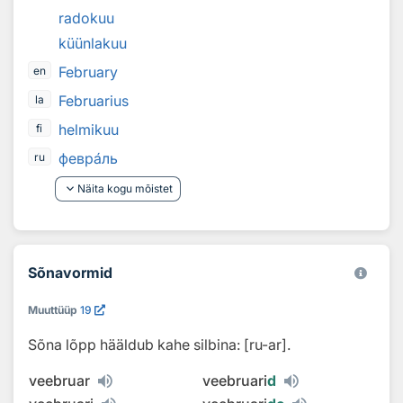
radokuu
küünlakuu
February
en
Februarius
la
helmikuu
fi
февр
а
ль
ru
keyboard_arrow_down
Näita kogu mõistet
Sõnavormid
Muuttüüp
19
Sõna lõpp hääldub kahe silbina: [ru-ar].
veebruar
veebruari
d