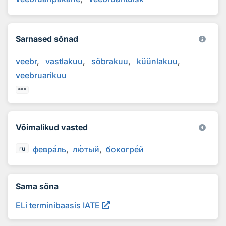
Sarnased sõnad
veebr
vastlakuu
sõbrakuu
küünlakuu
veebruarikuu
Võimalikud vasted
февр
а
ль
л
ю
тый
бокогр
е
й
ru
Sama sõna
ELi terminibaasis IATE