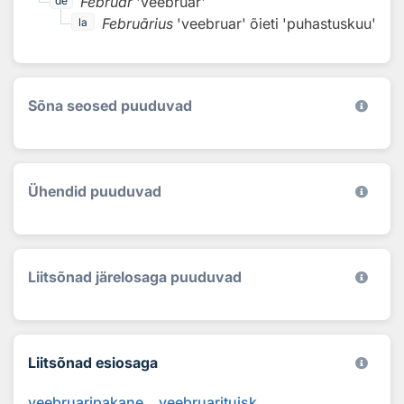
Februar
'veebruar'
de
Februārius
'veebruar'
õieti 'puhastuskuu'
la
Sõna seosed puuduvad
Ühendid puuduvad
Liitsõnad järelosaga puuduvad
Liitsõnad esiosaga
veebruaripakane
veebruarituisk