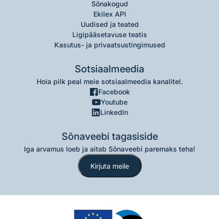
Sõnakogud
Ekilex API
Uudised ja teated
Ligipääsetavuse teatis
Kasutus- ja privaatsustingimused
Sotsiaalmeedia
Hoia pilk peal meie sotsiaalmeedia kanalitel.
Facebook
Youtube
LinkedIn
Sõnaveebi tagasiside
Iga arvamus loeb ja aitab Sõnaveebi paremaks teha!
Kirjuta meile