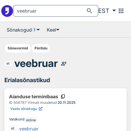
Otsingu juurde
Põhisisu juurde
search
apps
EST
Sõnakogud
Keel
1
Sõnavormid
Päritolu
veebruar
record_voice_over
et
Erialasõnastikud
content_copy
Aianduse terminibaas
ID
508797
Viimati muudetud
20.11.2025
Vaata sõnakogu
Valdkond
üldine
veebruar
et