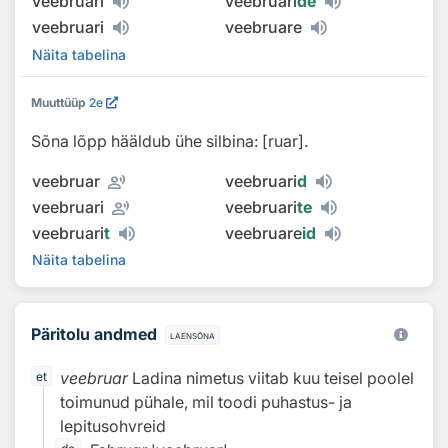
veebruari
veebruari
de
veebruari
veebruare
Näita tabelina
Muuttüüp
2e
Sõna lõpp hääldub ühe silbina: [ruar].
record_voice_over
veebruar
veebruari
d
record_voice_over
veebruari
veebruari
te
veebruari
t
veebruare
id
Näita tabelina
Päritolu andmed
laensõna
veebruar
Ladina nimetus viitab kuu teisel poolel
et
toimunud pühale, mil toodi puhastus- ja
lepitusohvreid