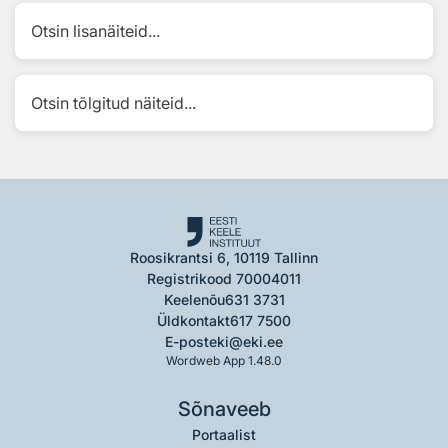
Otsin lisanäiteid...
Otsin tõlgitud näiteid...
Roosikrantsi 6, 10119 Tallinn
Registrikood 70004011
Keelenõu
631 3731
Üldkontakt
617 7500
E-post
eki@eki.ee
Wordweb App 1.48.0
Sõnaveeb
Portaalist