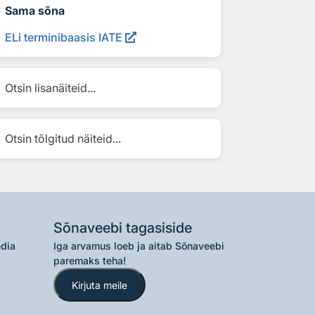
Sama sõna
ELi terminibaasis IATE
Otsin lisanäiteid...
Otsin tõlgitud näiteid...
Sõnaveebi tagasiside
edia
Iga arvamus loeb ja aitab Sõnaveebi
paremaks teha!
Kirjuta meile