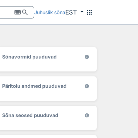
keyboard
search
apps
EST
Juhuslik sõna
Sõnavormid puuduvad
Päritolu andmed puuduvad
Sõna seosed puuduvad