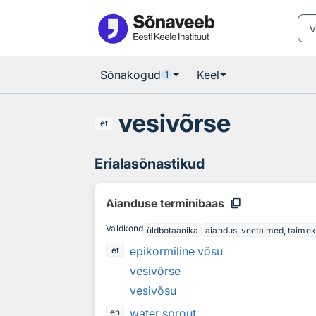
Otsingu juurde
Põhisisu juurde
Sõnakogud
Keel
1
vesivõrse
et
Erialasõnastikud
content_copy
Aianduse terminibaas
Valdkond
üldbotaanika
aiandus, veetaimed, taimek
epikormiline võsu
et
vesivõrse
vesivõsu
water sprout
en