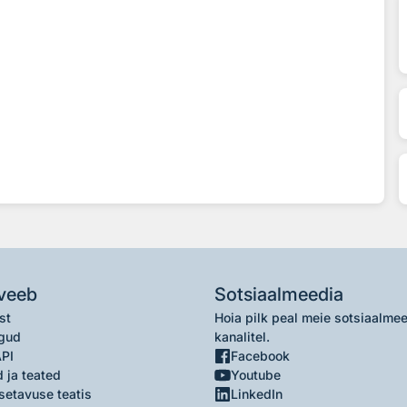
veeb
Sotsiaalmeedia
st
Hoia pilk peal meie sotsiaalme
gud
kanalitel.
API
Facebook
 ja teated
Youtube
setavuse teatis
LinkedIn