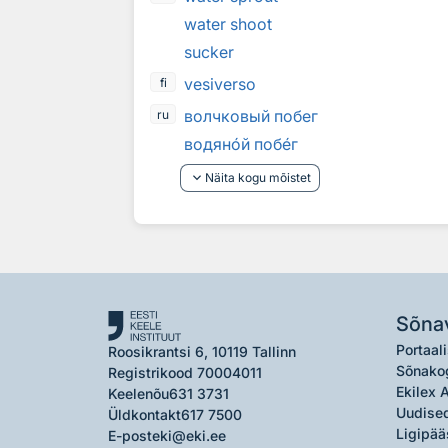
water shoot
sucker
vesiverso
fi
волчковый побег
ru
водян
о
й поб
е
г
keyboard_arrow_down
Näita kogu mõistet
Sõna
Portaali
Roosikrantsi 6, 10119 Tallinn
Sõnako
Registrikood 70004011
Ekilex 
Keelenõu
631 3731
Uudised
Üldkontakt
617 7500
Ligipää
E-post
eki@eki.ee