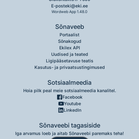
E-post
eki@eki.ee
Wordweb App 1.48.0
Sõnaveeb
Portaalist
Sõnakogud
Ekilex API
Uudised ja teated
Ligipääsetavuse teatis
Kasutus- ja privaatsustingimused
Sotsiaalmeedia
Hoia pilk peal meie sotsiaalmeedia kanalitel.
Facebook
Youtube
LinkedIn
Sõnaveebi tagasiside
Iga arvamus loeb ja aitab Sõnaveebi paremaks teha!