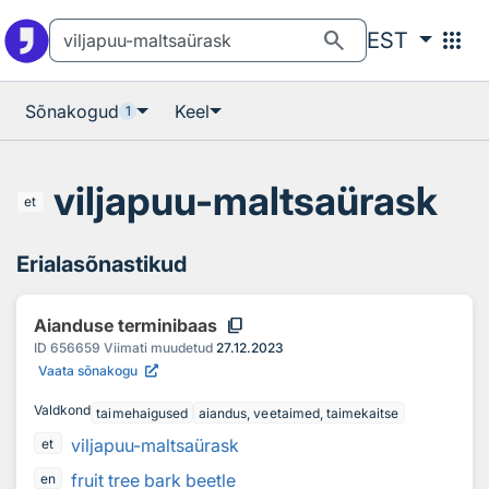
Otsingu juurde
Põhisisu juurde
search
apps
EST
Sõnakogud
Keel
1
viljapuu-maltsaürask
et
Erialasõnastikud
content_copy
Aianduse terminibaas
ID
656659
Viimati muudetud
27.12.2023
Vaata sõnakogu
Valdkond
taimehaigused
aiandus, veetaimed, taimekaitse
viljapuu-maltsaürask
et
fruit tree bark beetle
en