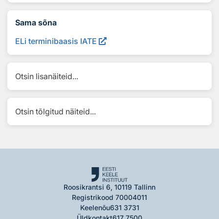
Sama sõna
ELi terminibaasis IATE
Otsin lisanäiteid...
Otsin tõlgitud näiteid...
Roosikrantsi 6, 10119 Tallinn
Registrikood 70004011
Keelenõu
631 3731
Üldkontakt
617 7500