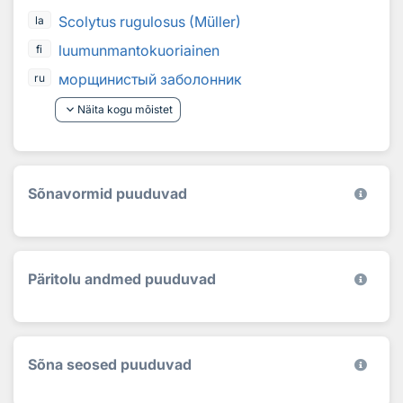
Scolytus rugulosus (Müller)
la
luumunmantokuoriainen
fi
морщинистый заболонник
ru
keyboard_arrow_down
Näita kogu mõistet
Sõnavormid puuduvad
Päritolu andmed puuduvad
Sõna seosed puuduvad