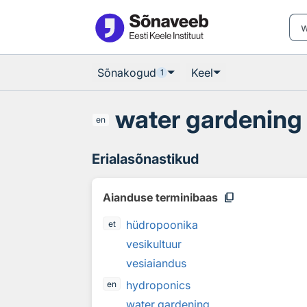
Otsingu juurde
Põhisisu juurde
Sõnakogud
Keel
1
water gardening
en
Erialasõnastikud
content_copy
Aianduse terminibaas
hüdropoonika
et
vesikultuur
vesiaiandus
hydroponics
en
water gardening