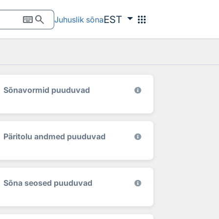
keyboard
search
apps
EST
Juhuslik sõna
Sõnavormid puuduvad
Päritolu andmed puuduvad
Sõna seosed puuduvad