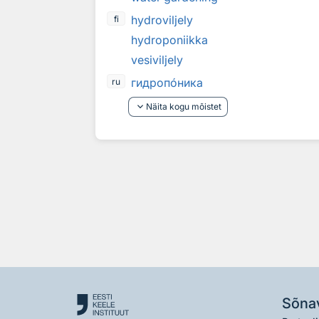
hydroviljely
fi
hydroponiikka
vesiviljely
гидроп
о
ника
ru
keyboard_arrow_down
Näita kogu mõistet
Sõna