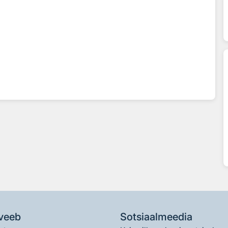
veeb
Sotsiaalmeedia