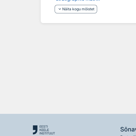
keyboard_arrow_down
Näita kogu mõistet
Sõna