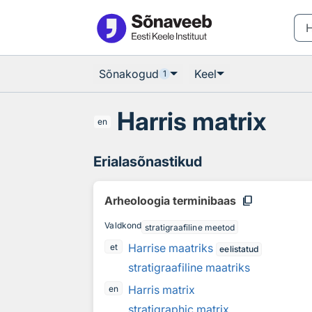
Otsingu juurde
Põhisisu juurde
Sõnakogud
Keel
1
Harris matrix
en
Erialasõnastikud
content_copy
Arheoloogia terminibaas
Valdkond
stratigraafiline meetod
Harrise maatriks
et
eelistatud
stratigraafiline maatriks
Harris matrix
en
stratigraphic matrix