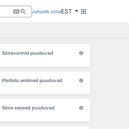
keyboard
search
apps
EST
Juhuslik sõna
Sõnavormid puuduvad
Päritolu andmed puuduvad
Sõna seosed puuduvad