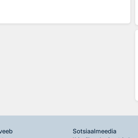
veeb
Sotsiaalmeedia