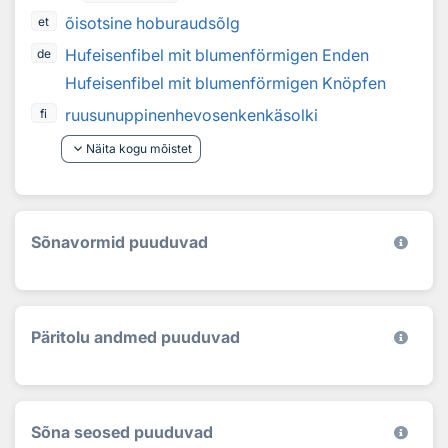
õisotsine hoburaudsõlg
et
Hufeisenfibel mit blumenförmigen Enden
de
Hufeisenfibel mit blumenförmigen Knöpfen
ruusunuppinenhevosenkenkäsolki
fi
keyboard_arrow_down
Näita kogu mõistet
Sõnavormid puuduvad
Päritolu andmed puuduvad
Sõna seosed puuduvad