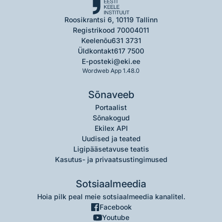
Roosikrantsi 6, 10119 Tallinn
Registrikood 70004011
Keelenõu
631 3731
Üldkontakt
617 7500
E-post
eki@eki.ee
Wordweb App 1.48.0
Sõnaveeb
Portaalist
Sõnakogud
Ekilex API
Uudised ja teated
Ligipääsetavuse teatis
Kasutus- ja privaatsustingimused
Sotsiaalmeedia
Hoia pilk peal meie sotsiaalmeedia kanalitel.
Facebook
Youtube