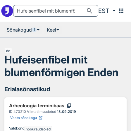
Otsingu juurde
Põhisisu juurde
search
apps
EST
Sõnakogud
Keel
1
de
Hufeisenfibel mit
blumenförmigen Enden
Erialasõnastikud
content_copy
Arheoloogia terminibaas
ID
473210
Viimati muudetud
13.09.2019
Vaata sõnakogu
Valdkond
hoburaudsõled