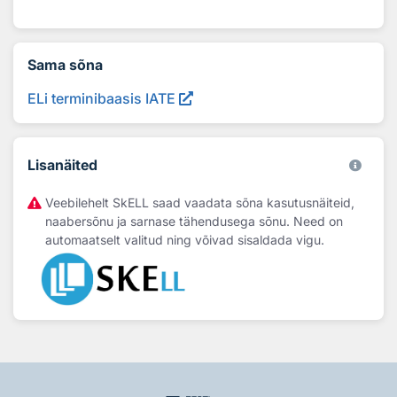
Sama sõna
ELi terminibaasis IATE
Lisanäited
Veebilehelt SkELL saad vaadata sõna kasutusnäiteid,
naabersõnu ja sarnase tähendusega sõnu. Need on
automaatselt valitud ning võivad sisaldada vigu.