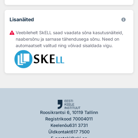
Lisanäited
Veebilehelt SkELL saad vaadata sõna kasutusnäiteid,
naabersõnu ja sarnase tähendusega sõnu. Need on
automaatselt valitud ning võivad sisaldada vigu.
Roosikrantsi 6, 10119 Tallinn
Registrikood 70004011
Keelenõu
631 3731
Üldkontakt
617 7500