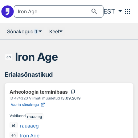
Otsingu juurde
Põhisisu juurde
search
apps
EST
Sõnakogud
Keel
1
Iron Age
en
Erialasõnastikud
content_copy
Arheoloogia terminibaas
ID
474320
Viimati muudetud
13.09.2019
Vaata sõnakogu
Valdkond
rauaaeg
rauaaeg
et
Iron Age
en