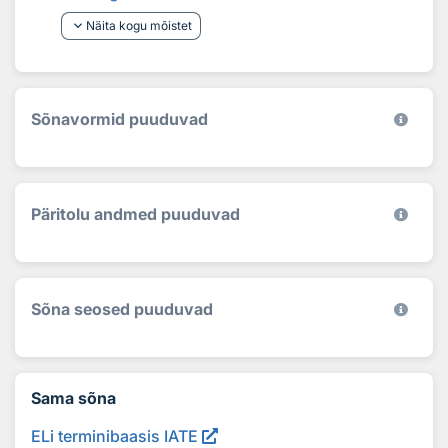
keyboard_arrow_down
Näita kogu mõistet
Sõnavormid puuduvad
Päritolu andmed puuduvad
Sõna seosed puuduvad
Sama sõna
ELi terminibaasis IATE