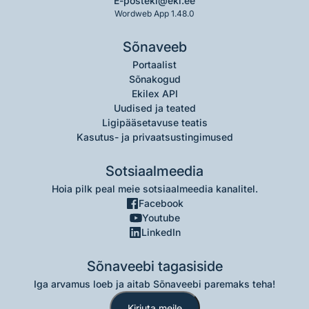
E-post
eki@eki.ee
Wordweb App 1.48.0
Sõnaveeb
Portaalist
Sõnakogud
Ekilex API
Uudised ja teated
Ligipääsetavuse teatis
Kasutus- ja privaatsustingimused
Sotsiaalmeedia
Hoia pilk peal meie sotsiaalmeedia kanalitel.
Facebook
Youtube
LinkedIn
Sõnaveebi tagasiside
Iga arvamus loeb ja aitab Sõnaveebi paremaks teha!
Kirjuta meile