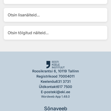
Otsin lisanäiteid...
Otsin tõlgitud näiteid...
Roosikrantsi 6, 10119 Tallinn
Registrikood 70004011
Keelenõu
631 3731
Üldkontakt
617 7500
E-post
eki@eki.ee
Wordweb App 1.48.0
Sõnaveeb