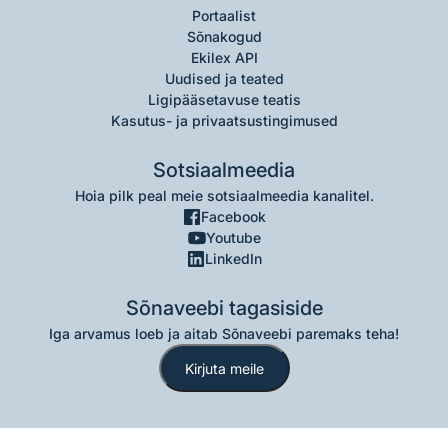
Portaalist
Sõnakogud
Ekilex API
Uudised ja teated
Ligipääsetavuse teatis
Kasutus- ja privaatsustingimused
Sotsiaalmeedia
Hoia pilk peal meie sotsiaalmeedia kanalitel.
Facebook
Youtube
LinkedIn
Sõnaveebi tagasiside
Iga arvamus loeb ja aitab Sõnaveebi paremaks teha!
Kirjuta meile