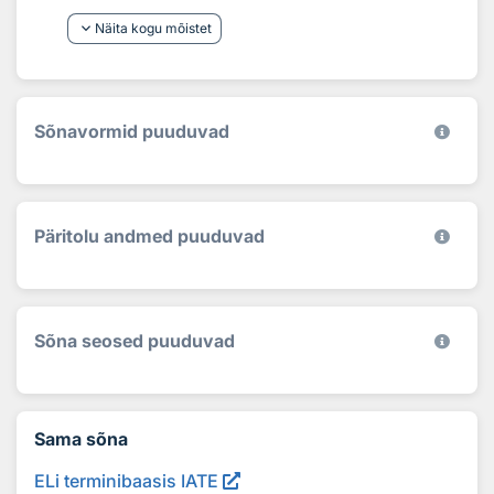
keyboard_arrow_down
Näita kogu mõistet
Sõnavormid puuduvad
Päritolu andmed puuduvad
Sõna seosed puuduvad
Sama sõna
ELi terminibaasis IATE