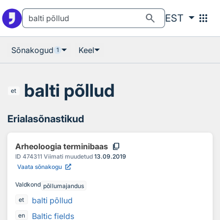
Otsingu juurde
Põhisisu juurde
search
apps
EST
Sõnakogud
Keel
1
balti põllud
et
Erialasõnastikud
content_copy
Arheoloogia terminibaas
ID
474311
Viimati muudetud
13.09.2019
Vaata sõnakogu
Valdkond
põllumajandus
balti põllud
et
Baltic fields
en