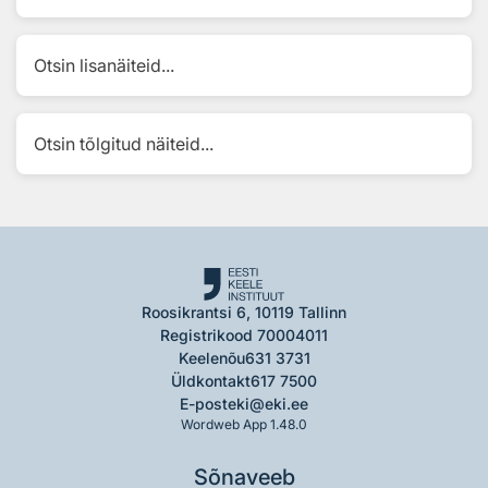
Otsin lisanäiteid...
Otsin tõlgitud näiteid...
Roosikrantsi 6, 10119 Tallinn
Registrikood 70004011
Keelenõu
631 3731
Üldkontakt
617 7500
E-post
eki@eki.ee
Wordweb App 1.48.0
Sõnaveeb