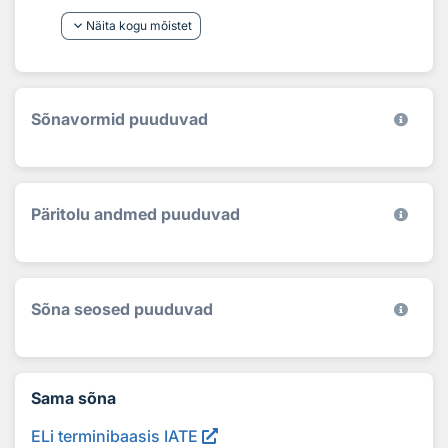
keyboard_arrow_down
Näita kogu mõistet
Sõnavormid puuduvad
Päritolu andmed puuduvad
Sõna seosed puuduvad
Sama sõna
ELi terminibaasis IATE