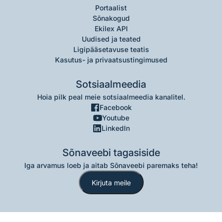
Portaalist
Sõnakogud
Ekilex API
Uudised ja teated
Ligipääsetavuse teatis
Kasutus- ja privaatsustingimused
Sotsiaalmeedia
Hoia pilk peal meie sotsiaalmeedia kanalitel.
Facebook
Youtube
LinkedIn
Sõnaveebi tagasiside
Iga arvamus loeb ja aitab Sõnaveebi paremaks teha!
Kirjuta meile