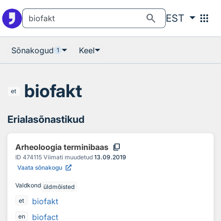
Otsingu juurde
Põhisisu juurde
search
apps
EST
Sõnakogud
Keel
1
biofakt
et
Erialasõnastikud
content_copy
Arheoloogia terminibaas
ID
474115
Viimati muudetud
13.09.2019
Vaata sõnakogu
Valdkond
üldmõisted
biofakt
et
biofact
en