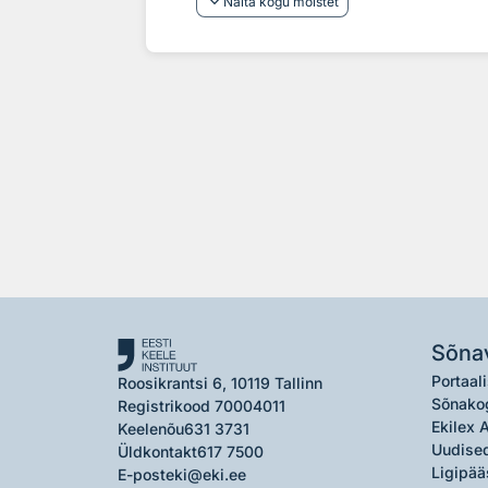
keyboard_arrow_down
Näita kogu mõistet
Sõna
Portaali
Roosikrantsi 6, 10119 Tallinn
Sõnako
Registrikood 70004011
Ekilex 
Keelenõu
631 3731
Uudised
Üldkontakt
617 7500
Ligipää
E-post
eki@eki.ee