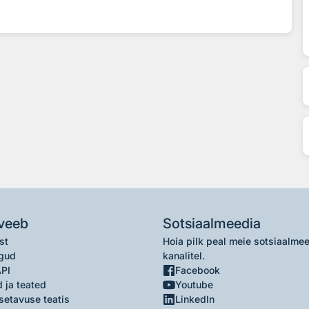
veeb
Sotsiaalmeedia
st
Hoia pilk peal meie sotsiaalme
gud
kanalitel.
API
Facebook
 ja teated
Youtube
setavuse teatis
LinkedIn