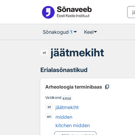
Otsingu juurde
Põhisisu juurde
Sõnakogud
Keel
1
jäätmekiht
et
Erialasõnastikud
content_copy
Arheoloogia terminibaas
Valdkond
kihid
jäätmekiht
et
midden
en
kitchen midden