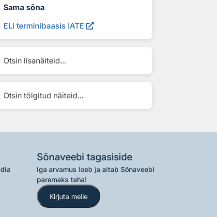
Sama sõna
ELi terminibaasis IATE
Otsin lisanäiteid...
Otsin tõlgitud näiteid...
Sõnaveebi tagasiside
edia
Iga arvamus loeb ja aitab Sõnaveebi
paremaks teha!
Kirjuta meile