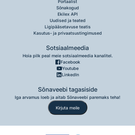
Portaalist
Sõnakogud
Ekilex API
Uudised ja teated
Ligipääsetavuse teatis
Kasutus- ja privaatsustingimused
Sotsiaalmeedia
Hoia pilk peal meie sotsiaalmeedia kanalitel.
Facebook
Youtube
LinkedIn
Sõnaveebi tagasiside
Iga arvamus loeb ja aitab Sõnaveebi paremaks teha!
Kirjuta meile