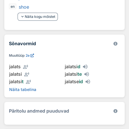
shoe
en
keyboard_arrow_down
Näita kogu mõistet
Sõnavormid
Muuttüüp
2e
record_voice_over
jalats
jalatsi
d
record_voice_over
jalatsi
jalatsi
te
record_voice_over
jalatsi
t
jalatse
id
Näita tabelina
Päritolu andmed puuduvad