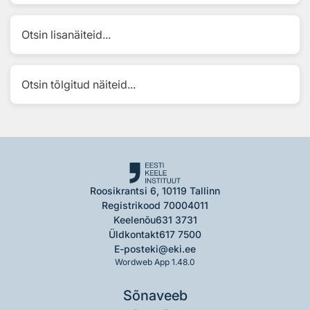
Otsin lisanäiteid...
Otsin tõlgitud näiteid...
Roosikrantsi 6, 10119 Tallinn
Registrikood 70004011
Keelenõu
631 3731
Üldkontakt
617 7500
E-post
eki@eki.ee
Wordweb App 1.48.0
Sõnaveeb