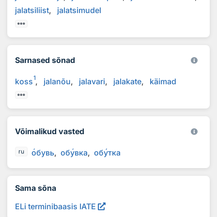
jalatsiliist
jalatsimudel
Sarnased sõnad
1
koss
jalanõu
jalavari
jalakate
käimad
Võimalikud vasted
о
бувь
об
у
вка
об
у
тка
ru
Sama sõna
ELi terminibaasis IATE