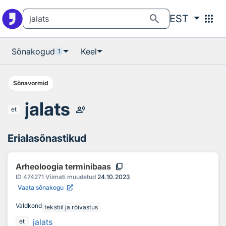
Otsingu juurde
Põhisisu juurde
search
apps
EST
Sõnakogud
Keel
1
Sõnavormid
jalats
record_voice_over
et
Erialasõnastikud
content_copy
Arheoloogia terminibaas
ID
474271
Viimati muudetud
24.10.2023
Vaata sõnakogu
Valdkond
tekstiil ja rõivastus
jalats
et