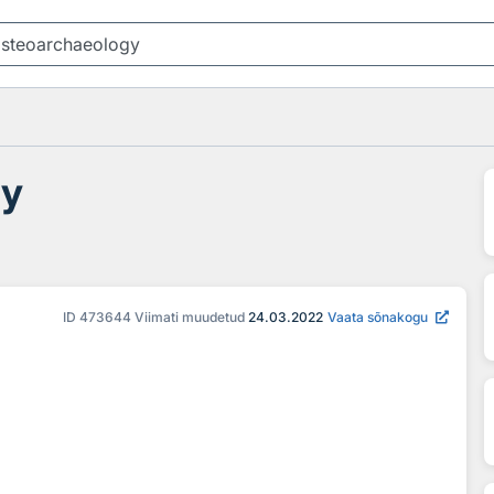
gy
ID
473644
Viimati muudetud
24.03.2022
Vaata sõnakogu