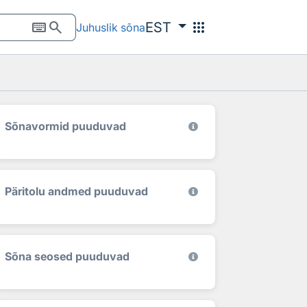
keyboard
search
apps
EST
Juhuslik sõna
Sõnavormid puuduvad
Päritolu andmed puuduvad
Sõna seosed puuduvad