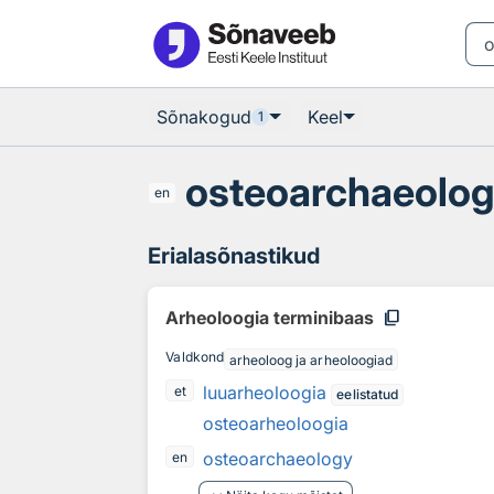
Otsingu juurde
Põhisisu juurde
Sõnakogud
Keel
1
osteoarchaeolo
en
Erialasõnastikud
content_copy
Arheoloogia terminibaas
Valdkond
arheoloog ja arheoloogiad
luuarheoloogia
et
eelistatud
osteoarheoloogia
osteoarchaeology
en