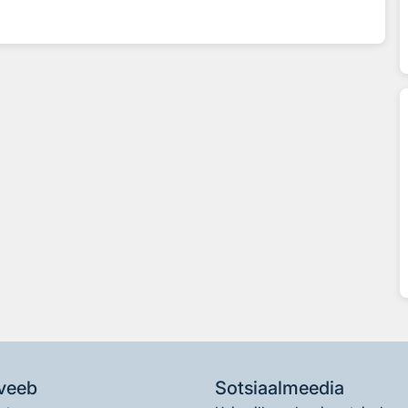
veeb
Sotsiaalmeedia