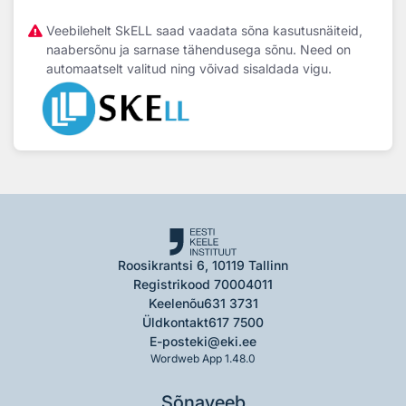
Veebilehelt SkELL saad vaadata sõna kasutusnäiteid,
naabersõnu ja sarnase tähendusega sõnu. Need on
automaatselt valitud ning võivad sisaldada vigu.
Roosikrantsi 6, 10119 Tallinn
Registrikood 70004011
Keelenõu
631 3731
Üldkontakt
617 7500
E-post
eki@eki.ee
Wordweb App 1.48.0
Sõnaveeb