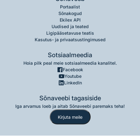
Portaalist
Sõnakogud
Ekilex API
Uudised ja teated
Ligipääsetavuse teatis
Kasutus- ja privaatsustingimused
Sotsiaalmeedia
Hoia pilk peal meie sotsiaalmeedia kanalitel.
Facebook
Youtube
LinkedIn
Sõnaveebi tagasiside
Iga arvamus loeb ja aitab Sõnaveebi paremaks teha!
Kirjuta meile