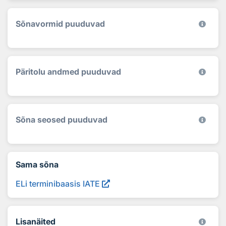
Sõnavormid puuduvad
Päritolu andmed puuduvad
Sõna seosed puuduvad
Sama sõna
ELi terminibaasis IATE
Lisanäited