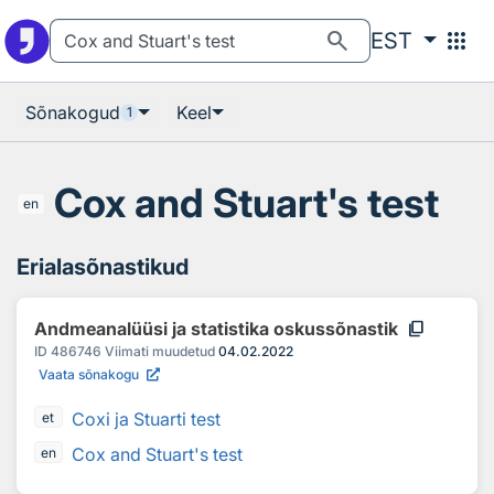
Otsingu juurde
Põhisisu juurde
search
apps
EST
Sõnakogud
Keel
1
Cox and Stuart's test
en
Erialasõnastikud
content_copy
Andmeanalüüsi ja statistika oskussõnastik
ID
486746
Viimati muudetud
04.02.2022
Vaata sõnakogu
Coxi ja Stuarti test
et
Cox and Stuart's test
en