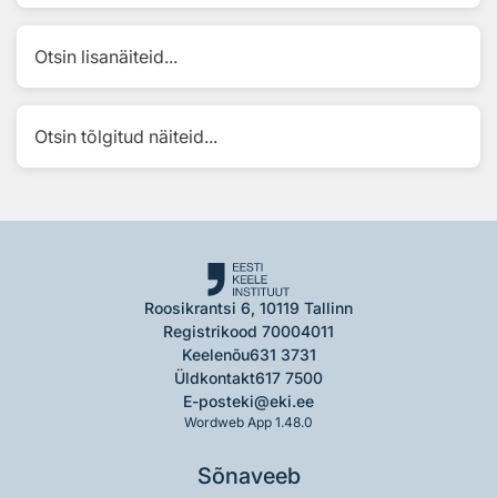
Otsin lisanäiteid...
Otsin tõlgitud näiteid...
Roosikrantsi 6, 10119 Tallinn
Registrikood 70004011
Keelenõu
631 3731
Üldkontakt
617 7500
E-post
eki@eki.ee
Wordweb App 1.48.0
Sõnaveeb