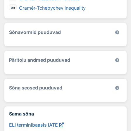
Cramér-Tchebychev inequality
en
Sõnavormid puuduvad
Päritolu andmed puuduvad
Sõna seosed puuduvad
Sama sõna
ELi terminibaasis IATE