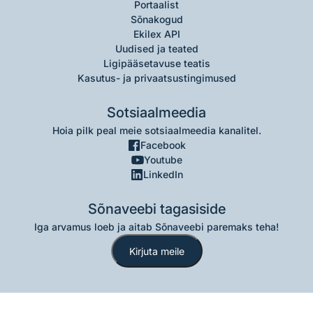
Portaalist
Sõnakogud
Ekilex API
Uudised ja teated
Ligipääsetavuse teatis
Kasutus- ja privaatsustingimused
Sotsiaalmeedia
Hoia pilk peal meie sotsiaalmeedia kanalitel.
Facebook
Youtube
LinkedIn
Sõnaveebi tagasiside
Iga arvamus loeb ja aitab Sõnaveebi paremaks teha!
Kirjuta meile