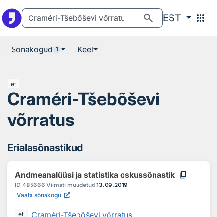
Otsingu juurde
Põhisisu juurde
search
apps
EST
Sõnakogud
Keel
1
et
Craméri-Tšebõševi
võrratus
Erialasõnastikud
content_copy
Andmeanalüüsi ja statistika oskussõnastik
ID
485666
Viimati muudetud
13.09.2019
Vaata sõnakogu
Craméri-Tšebõševi võrratus
et