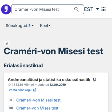
Otsingu juurde
Põhisisu juurde
search
apps
EST
Sõnakogud
Keel
1
et
Craméri-von Misesi test
Erialasõnastikud
content_copy
Andmeanalüüsi ja statistika oskussõnastik
ID
485336
Viimati muudetud
13.09.2019
Vaata sõnakogu
Craméri-von Misesi test
et
Cramér-von Mises test
en