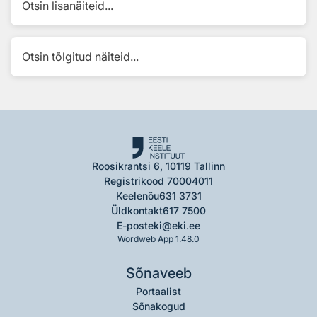
Otsin lisanäiteid...
Otsin tõlgitud näiteid...
Roosikrantsi 6, 10119 Tallinn
Registrikood 70004011
Keelenõu
631 3731
Üldkontakt
617 7500
E-post
eki@eki.ee
Wordweb App 1.48.0
Sõnaveeb
Portaalist
Sõnakogud