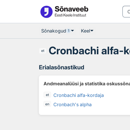
Otsingu juurde
Põhisisu juurde
Sõnakogud
Keel
1
Cronbachi alfa-k
et
Erialasõnastikud
Andmeanalüüsi ja statistika oskussõn
Cronbachi alfa-kordaja
et
Cronbach's alpha
en