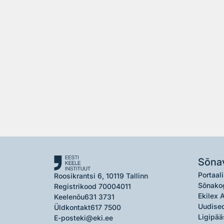
Sõna
Portaali
Roosikrantsi 6, 10119 Tallinn
Sõnako
Registrikood 70004011
Ekilex 
Keelenõu
631 3731
Uudised
Üldkontakt
617 7500
Ligipää
E-post
eki@eki.ee