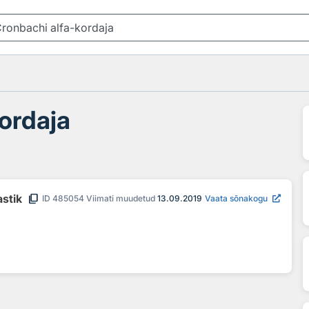
ordaja
content_copy
astik
ID
485054
Viimati muudetud
13.09.2019
Vaata sõnakogu