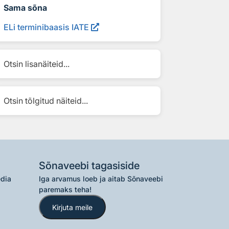
Sama sõna
ELi terminibaasis IATE
Otsin lisanäiteid...
Otsin tõlgitud näiteid...
Sõnaveebi tagasiside
edia
Iga arvamus loeb ja aitab Sõnaveebi
paremaks teha!
Kirjuta meile