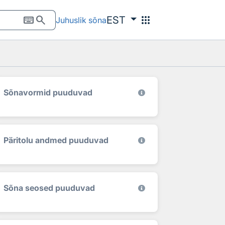
keyboard
search
apps
EST
Juhuslik sõna
Sõnavormid puuduvad
Päritolu andmed puuduvad
Sõna seosed puuduvad