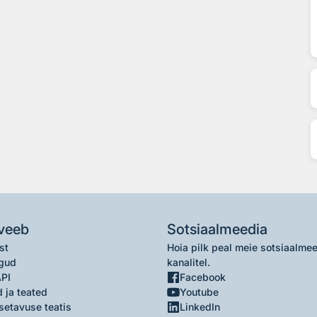
veeb
Sotsiaalmeedia
st
Hoia pilk peal meie sotsiaalme
gud
kanalitel.
API
Facebook
 ja teated
Youtube
setavuse teatis
LinkedIn