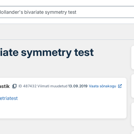
riate symmetry test
content_copy
astik
ID
487432
Viimati muudetud
13.09.2019
Vaata sõnakogu
triatest
t