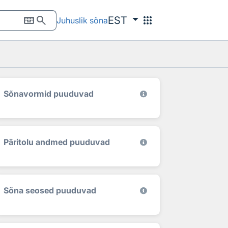
keyboard
search
apps
EST
Juhuslik sõna
Sõnavormid puuduvad
Päritolu andmed puuduvad
Sõna seosed puuduvad