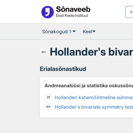
Otsingu juurde
Põhisisu juurde
Sõnakogud
Keel
1
Hollander's biva
en
Erialasõnastikud
Andmeanalüüsi ja statistika oskussõn
Hollanderi kahemõõtmeline sümmee
et
Hollander's bivariate symmetry tes
en