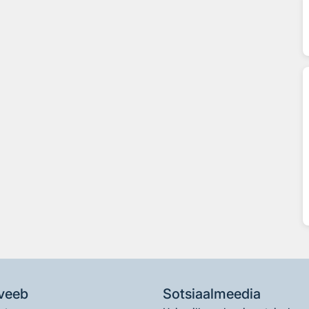
veeb
Sotsiaalmeedia