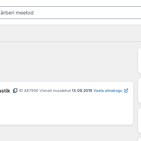
content_copy
astik
ID
487956
Viimati muudetud
13.09.2019
Vaata sõnakogu