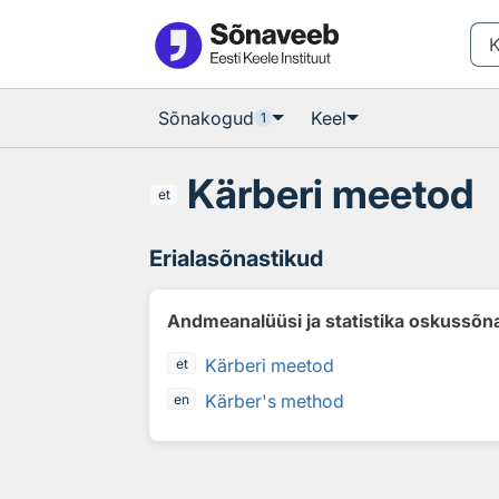
Otsingu juurde
Põhisisu juurde
Sõnakogud
Keel
1
Kärberi meetod
et
Erialasõnastikud
Andmeanalüüsi ja statistika oskussõn
Kärberi meetod
et
Kärber's method
en