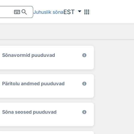
keyboard
search
apps
EST
Juhuslik sõna
Sõnavormid puuduvad
Päritolu andmed puuduvad
Sõna seosed puuduvad