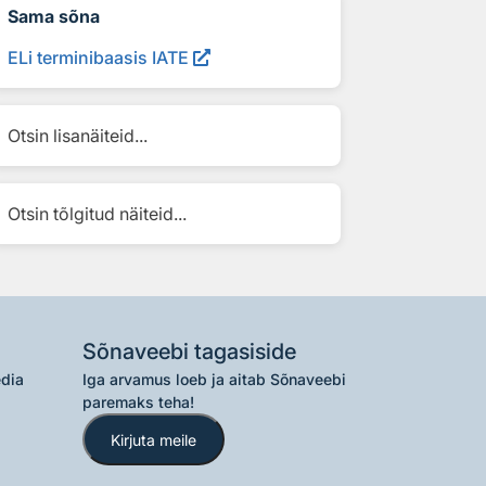
Sama sõna
ELi terminibaasis IATE
Otsin lisanäiteid...
Otsin tõlgitud näiteid...
Sõnaveebi tagasiside
edia
Iga arvamus loeb ja aitab Sõnaveebi
paremaks teha!
Kirjuta meile