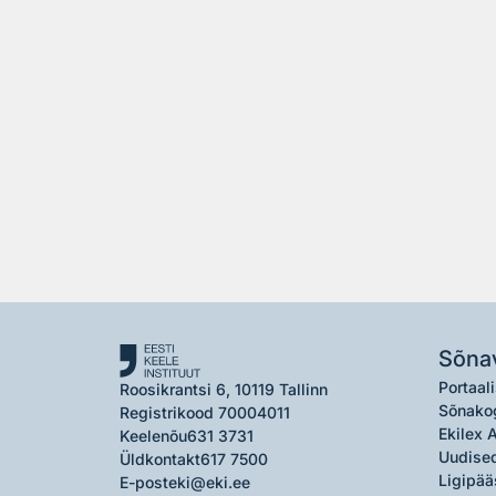
Sõna
Portaali
Roosikrantsi 6, 10119 Tallinn
Sõnako
Registrikood 70004011
Ekilex 
Keelenõu
631 3731
Uudised
Üldkontakt
617 7500
Ligipää
E-post
eki@eki.ee