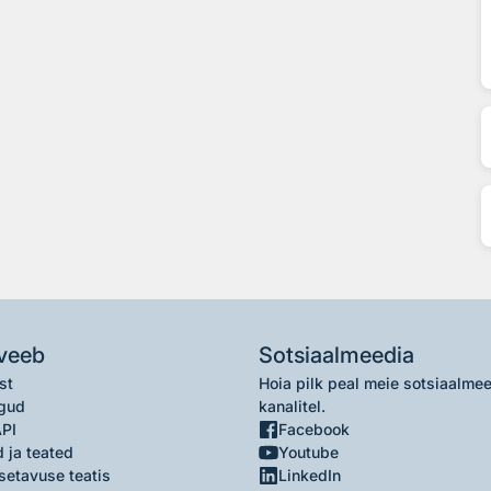
veeb
Sotsiaalmeedia
st
Hoia pilk peal meie sotsiaalme
gud
kanalitel.
API
Facebook
 ja teated
Youtube
setavuse teatis
LinkedIn