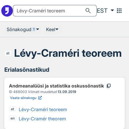
Otsingu juurde
Põhisisu juurde
search
apps
EST
Sõnakogud
Keel
1
Lévy-Craméri teoreem
et
Erialasõnastikud
content_copy
Andmeanalüüsi ja statistika oskussõnastik
ID
488003
Viimati muudetud
13.09.2019
Vaata sõnakogu
Lévy-Craméri teoreem
et
Lévy-Cramér theorem
en