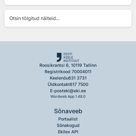
Otsin tõlgitud näiteid...
Roosikrantsi 6, 10119 Tallinn
Registrikood 70004011
Keelenõu
631 3731
Üldkontakt
617 7500
E-post
eki@eki.ee
Wordweb App 1.48.0
Sõnaveeb
Portaalist
Sõnakogud
Ekilex API