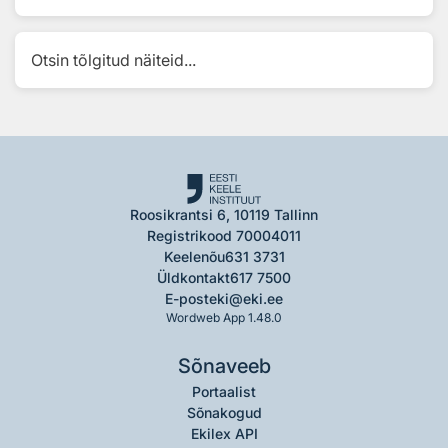
Otsin tõlgitud näiteid...
Roosikrantsi 6, 10119 Tallinn
Registrikood 70004011
Keelenõu
631 3731
Üldkontakt
617 7500
E-post
eki@eki.ee
Wordweb App 1.48.0
Sõnaveeb
Portaalist
Sõnakogud
Ekilex API