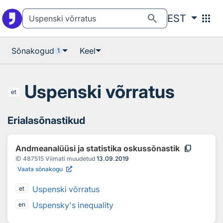
Otsingu juurde
Põhisisu juurde
search
apps
EST
Sõnakogud
Keel
1
Uspenski võrratus
et
Erialasõnastikud
content_copy
Andmeanalüüsi ja statistika oskussõnastik
ID
487515
Viimati muudetud
13.09.2019
Vaata sõnakogu
Uspenski võrratus
et
Uspensky's inequality
en