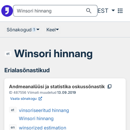
Otsingu juurde
Põhisisu juurde
search
apps
EST
Sõnakogud
Keel
1
Winsori hinnang
et
Erialasõnastikud
content_copy
Andmeanalüüsi ja statistika oskussõnastik
ID
487556
Viimati muudetud
13.09.2019
Vaata sõnakogu
vinsoriseeritud hinnang
et
Winsori hinnang
winsorized estimation
en