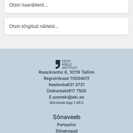
Otsin lisanäiteid...
Otsin tõlgitud näiteid...
Roosikrantsi 6, 10119 Tallinn
Registrikood 70004011
Keelenõu
631 3731
Üldkontakt
617 7500
E-post
eki@eki.ee
Wordweb App 1.48.0
Sõnaveeb
Portaalist
Sõnakogud