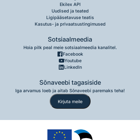
Ekilex API
Uudised ja teated
Ligipääsetavuse teatis
Kasutus- ja privaatsustingimused
Sotsiaalmeedia
Hoia pilk peal meie sotsiaalmeedia kanalitel.
Facebook
Youtube
LinkedIn
Sõnaveebi tagasiside
Iga arvamus loeb ja aitab Sõnaveebi paremaks teha!
Kirjuta meile