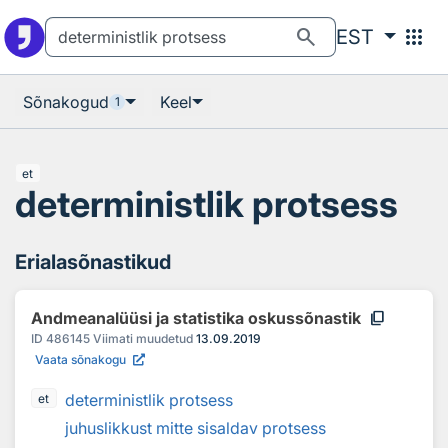
Otsingu juurde
Põhisisu juurde
search
apps
EST
Sõnakogud
Keel
1
et
deterministlik protsess
Erialasõnastikud
content_copy
Andmeanalüüsi ja statistika oskussõnastik
ID
486145
Viimati muudetud
13.09.2019
Vaata sõnakogu
deterministlik protsess
et
juhuslikkust mitte sisaldav protsess