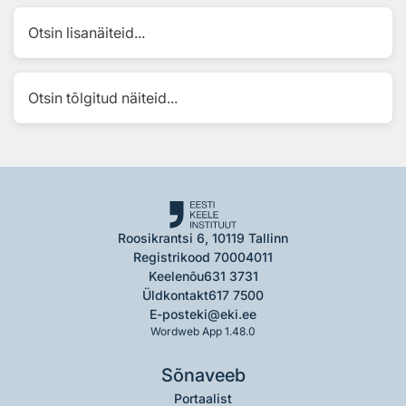
Otsin lisanäiteid...
Otsin tõlgitud näiteid...
Roosikrantsi 6, 10119 Tallinn
Registrikood 70004011
Keelenõu
631 3731
Üldkontakt
617 7500
E-post
eki@eki.ee
Wordweb App 1.48.0
Sõnaveeb
Portaalist