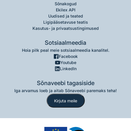
Sõnakogud
Ekilex API
Uudised ja teated
Ligipääsetavuse teatis
Kasutus- ja privaatsustingimused
Sotsiaalmeedia
Hoia pilk peal meie sotsiaalmeedia kanalitel.
Facebook
Youtube
LinkedIn
Sõnaveebi tagasiside
Iga arvamus loeb ja aitab Sõnaveebi paremaks teha!
Kirjuta meile