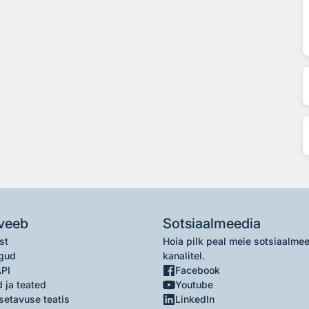
veeb
Sotsiaalmeedia
st
Hoia pilk peal meie sotsiaalme
gud
kanalitel.
API
Facebook
 ja teated
Youtube
setavuse teatis
LinkedIn