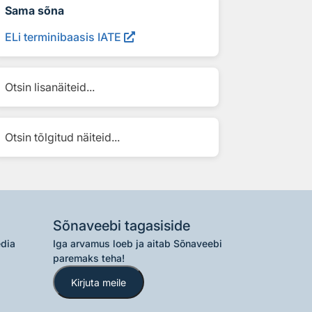
Sama sõna
ELi terminibaasis IATE
Otsin lisanäiteid...
Otsin tõlgitud näiteid...
Sõnaveebi tagasiside
edia
Iga arvamus loeb ja aitab Sõnaveebi
paremaks teha!
Kirjuta meile