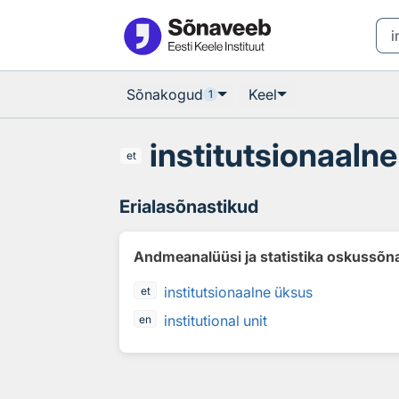
Otsingu juurde
Põhisisu juurde
Sõnakogud
Keel
1
institutsionaaln
et
Erialasõnastikud
Andmeanalüüsi ja statistika oskussõn
institutsionaalne üksus
et
institutional unit
en