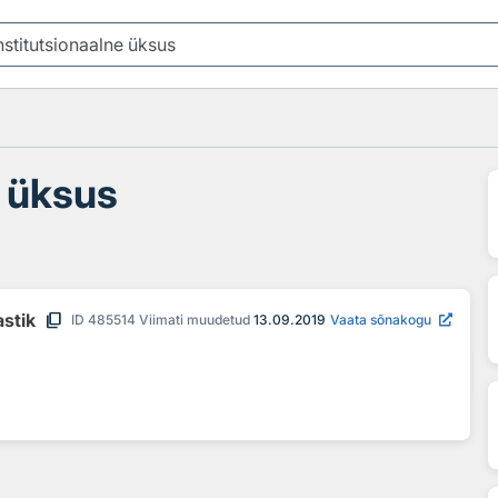
e üksus
content_copy
astik
ID
485514
Viimati muudetud
13.09.2019
Vaata sõnakogu