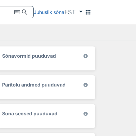
keyboard
search
apps
EST
Juhuslik sõna
Sõnavormid puuduvad
Päritolu andmed puuduvad
Sõna seosed puuduvad