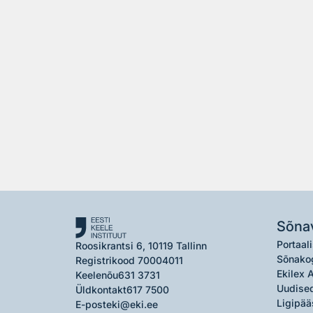
Sõna
Portaali
Roosikrantsi 6, 10119 Tallinn
Sõnako
Registrikood 70004011
Ekilex 
Keelenõu
631 3731
Uudised
Üldkontakt
617 7500
Ligipää
E-post
eki@eki.ee