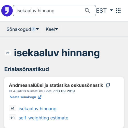
Otsingu juurde
Põhisisu juurde
search
apps
EST
Sõnakogud
Keel
1
isekaaluv hinnang
et
Erialasõnastikud
content_copy
Andmeanalüüsi ja statistika oskussõnastik
ID
484618
Viimati muudetud
13.09.2019
Vaata sõnakogu
isekaaluv hinnang
et
self-weighting estimate
en