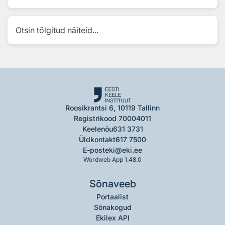
Otsin tõlgitud näiteid...
Roosikrantsi 6, 10119 Tallinn
Registrikood 70004011
Keelenõu
631 3731
Üldkontakt
617 7500
E-post
eki@eki.ee
Wordweb App 1.48.0
Sõnaveeb
Portaalist
Sõnakogud
Ekilex API