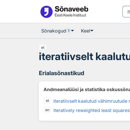
Otsingu juurde
Põhisisu juurde
Sõnakogud
Keel
1
et
iteratiivselt kaal
Erialasõnastikud
Andmeanalüüsi ja statistika oskussõn
iteratiivselt kaalutud vähimruutude
et
iteratively reweighted least squares
en