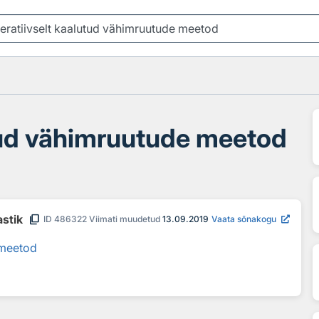
utud vähimruutude meetod
content_copy
astik
ID
486322
Viimati muudetud
13.09.2019
Vaata sõnakogu
 meetod