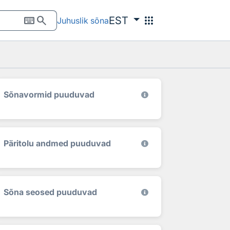
keyboard
search
apps
EST
Juhuslik sõna
Sõnavormid puuduvad
Päritolu andmed puuduvad
Sõna seosed puuduvad