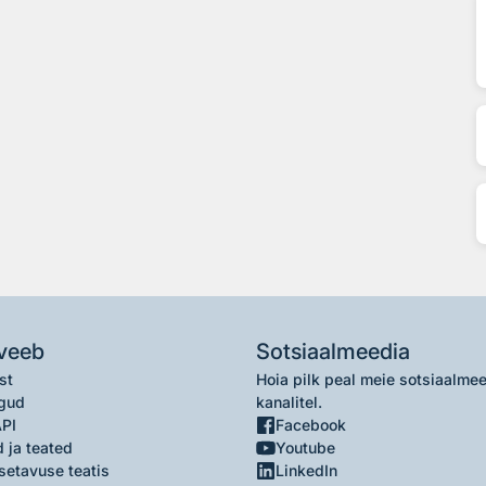
veeb
Sotsiaalmeedia
st
Hoia pilk peal meie sotsiaalme
gud
kanalitel.
API
Facebook
 ja teated
Youtube
setavuse teatis
LinkedIn