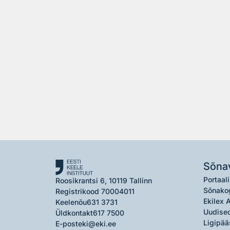
Sõna
Portaali
Roosikrantsi 6, 10119 Tallinn
Sõnako
Registrikood 70004011
Ekilex 
Keelenõu
631 3731
Uudised
Üldkontakt
617 7500
Ligipää
E-post
eki@eki.ee