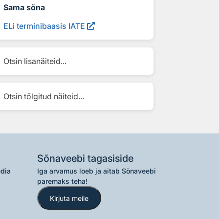
Sama sõna
ELi terminibaasis IATE
Otsin lisanäiteid...
Otsin tõlgitud näiteid...
Sõnaveebi tagasiside
edia
Iga arvamus loeb ja aitab Sõnaveebi
paremaks teha!
Kirjuta meile