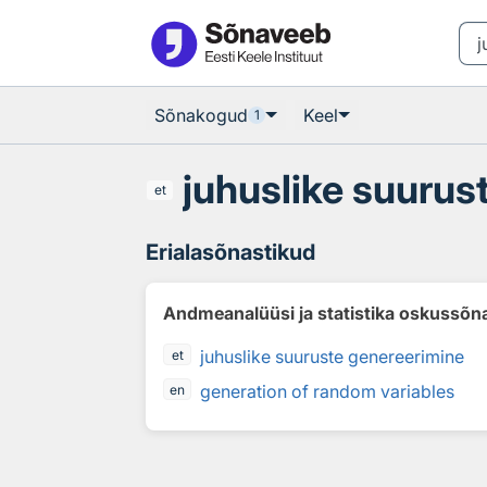
Otsingu juurde
Põhisisu juurde
Sõnakogud
Keel
1
juhuslike suurus
et
Erialasõnastikud
Andmeanalüüsi ja statistika oskussõn
juhuslike suuruste genereerimine
et
generation of random variables
en