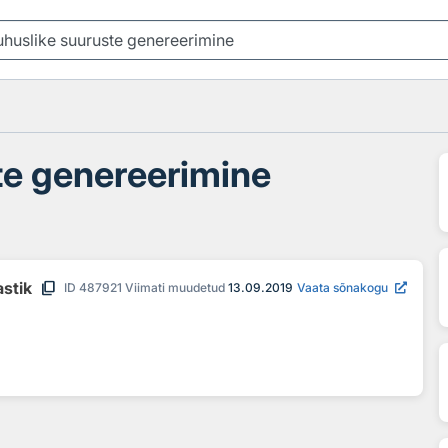
te genereerimine
content_copy
astik
ID
487921
Viimati muudetud
13.09.2019
Vaata sõnakogu