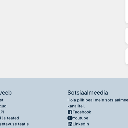
veeb
Sotsiaalmeedia
st
Hoia pilk peal meie sotsiaalme
gud
kanalitel.
API
Facebook
 ja teated
Youtube
setavuse teatis
LinkedIn