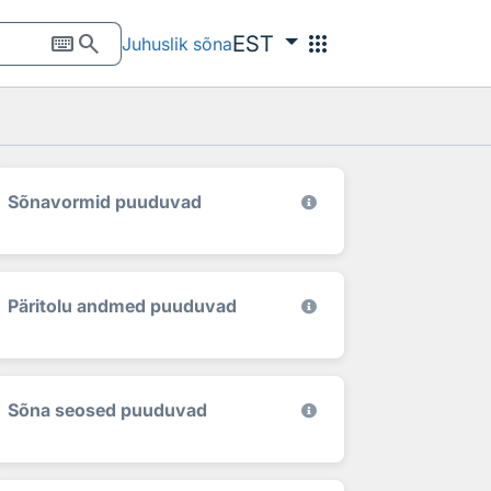
keyboard
search
apps
EST
Juhuslik sõna
Sõnavormid puuduvad
Päritolu andmed puuduvad
Sõna seosed puuduvad