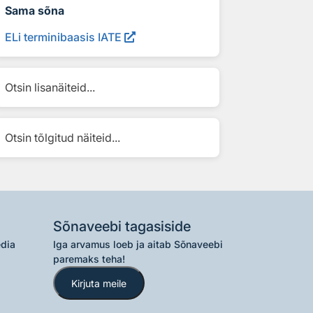
Sama sõna
ELi terminibaasis IATE
Otsin lisanäiteid...
Otsin tõlgitud näiteid...
Sõnaveebi tagasiside
edia
Iga arvamus loeb ja aitab Sõnaveebi
paremaks teha!
Kirjuta meile