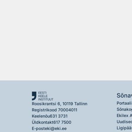
Sõna
Portaali
Roosikrantsi 6, 10119 Tallinn
Sõnako
Registrikood 70004011
Ekilex 
Keelenõu
631 3731
Uudised
Üldkontakt
617 7500
Ligipää
E-post
eki@eki.ee