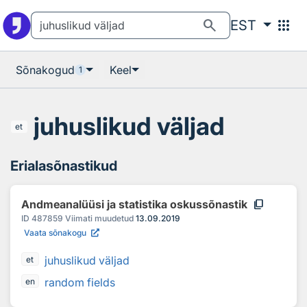
Otsingu juurde
Põhisisu juurde
search
apps
EST
Sõnakogud
Keel
1
juhuslikud väljad
et
Erialasõnastikud
content_copy
Andmeanalüüsi ja statistika oskussõnastik
ID
487859
Viimati muudetud
13.09.2019
Vaata sõnakogu
juhuslikud väljad
et
random fields
en