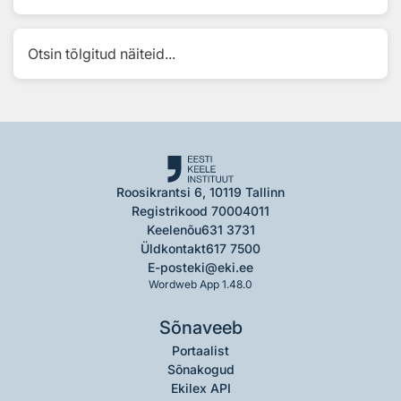
Otsin tõlgitud näiteid...
Roosikrantsi 6, 10119 Tallinn
Registrikood 70004011
Keelenõu
631 3731
Üldkontakt
617 7500
E-post
eki@eki.ee
Wordweb App 1.48.0
Sõnaveeb
Portaalist
Sõnakogud
Ekilex API