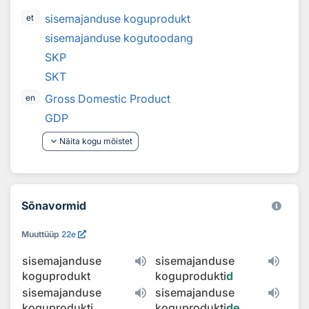
sisemajanduse koguprodukt
et
sisemajanduse kogutoodang
SKP
SKT
Gross Domestic Product
en
GDP
keyboard_arrow_down
Näita kogu mõistet
Sõnavormid
Muuttüüp
22e
sisemajanduse
sisemajanduse
koguprodukt
koguprodukti
d
sisemajanduse
sisemajanduse
koguprodukti
koguprodukti
de