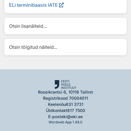
ELi terminibaasis IATE
Otsin lisanäiteid...
Otsin tõlgitud näiteid...
Roosikrantsi 6, 10119 Tallinn
Registrikood 70004011
Keelenõu
631 3731
Üldkontakt
617 7500
E-post
eki@eki.ee
Wordweb App 1.48.0