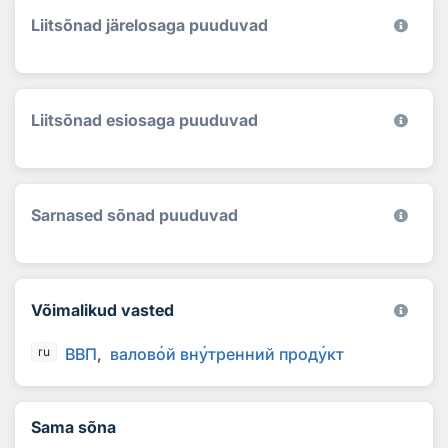
Liitsõnad järelosaga puuduvad
Liitsõnad esiosaga puuduvad
Sarnased sõnad puuduvad
Võimalikud vasted
ВВП
валов
о
й вн
у
тренний прод
у
кт
ru
Sama sõna