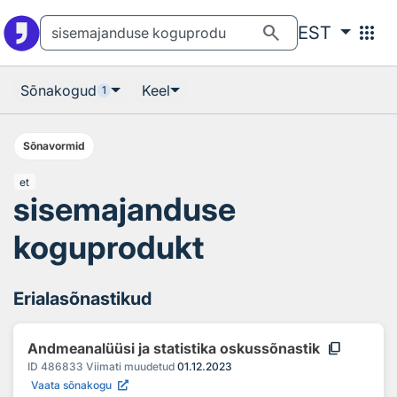
Otsingu juurde
Põhisisu juurde
search
apps
EST
Sõnakogud
Keel
1
Sõnavormid
et
sisemajanduse
koguprodukt
Erialasõnastikud
content_copy
Andmeanalüüsi ja statistika oskussõnastik
ID
486833
Viimati muudetud
01.12.2023
Vaata sõnakogu