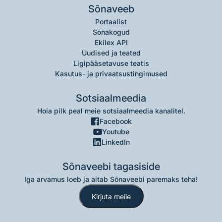
Sõnaveeb
Portaalist
Sõnakogud
Ekilex API
Uudised ja teated
Ligipääsetavuse teatis
Kasutus- ja privaatsustingimused
Sotsiaalmeedia
Hoia pilk peal meie sotsiaalmeedia kanalitel.
Facebook
Youtube
LinkedIn
Sõnaveebi tagasiside
Iga arvamus loeb ja aitab Sõnaveebi paremaks teha!
Kirjuta meile