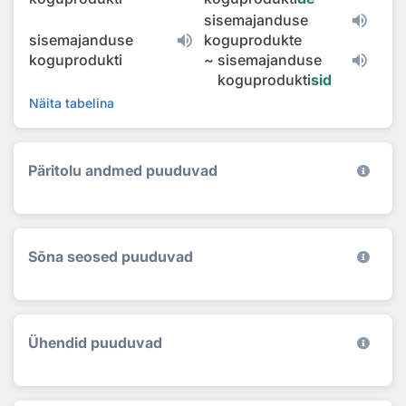
sisemajanduse
sisemajanduse
koguprodukte
koguprodukti
~
sisemajanduse
koguprodukti
sid
Näita tabelina
Päritolu andmed puuduvad
Sõna seosed puuduvad
Ühendid puuduvad