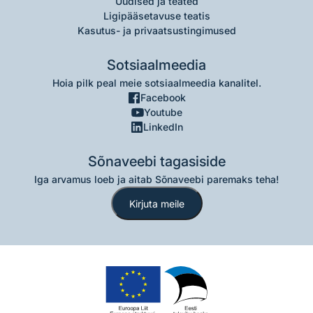
Uudised ja teated
Ligipääsetavuse teatis
Kasutus- ja privaatsustingimused
Sotsiaalmeedia
Hoia pilk peal meie sotsiaalmeedia kanalitel.
Facebook
Youtube
LinkedIn
Sõnaveebi tagasiside
Iga arvamus loeb ja aitab Sõnaveebi paremaks teha!
Kirjuta meile