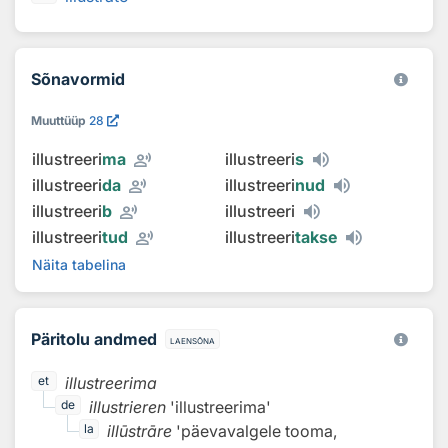
Sõnavormid
Muuttüüp
28
record_voice_over
illustreeri
ma
illustreeri
s
record_voice_over
illustreeri
da
illustreeri
nud
record_voice_over
illustreeri
b
illustreeri
record_voice_over
illustreeri
tud
illustreeri
takse
Näita tabelina
Päritolu andmed
laensõna
illustreerima
et
illustrieren
'illustreerima'
de
illūstrāre
'päevavalgele tooma,
la