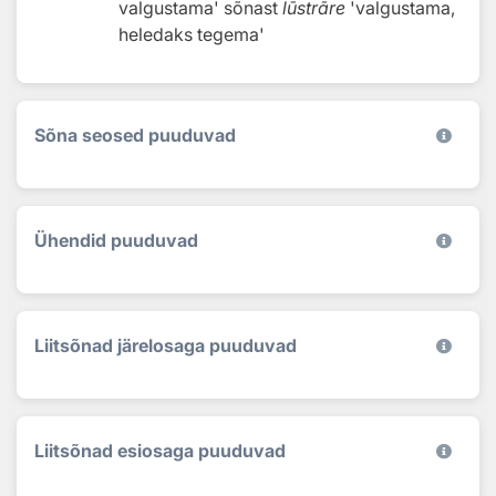
valgustama'
sõnast
lūstrāre
'valgustama,
heledaks tegema'
Sõna seosed puuduvad
Ühendid puuduvad
Liitsõnad järelosaga puuduvad
Liitsõnad esiosaga puuduvad