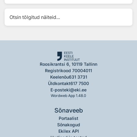
Otsin tõlgitud näiteid...
Roosikrantsi 6, 10119 Tallinn
Registrikood 70004011
Keelenõu
631 3731
Üldkontakt
617 7500
E-post
eki@eki.ee
Wordweb App 1.48.0
Sõnaveeb
Portaalist
Sõnakogud
Ekilex API