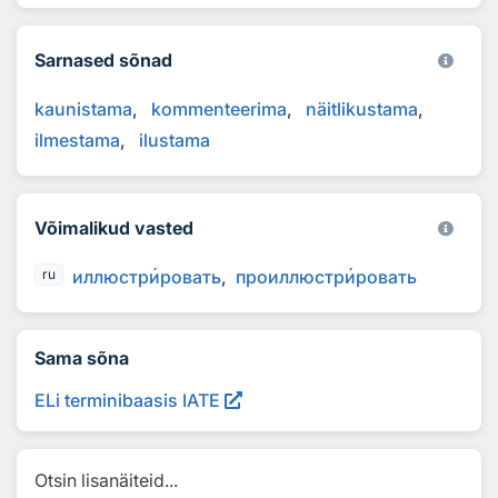
Sarnased sõnad
kaunistama
kommenteerima
näitlikustama
ilmestama
ilustama
Võimalikud vasted
иллюстр
и
ровать
проиллюстр
и
ровать
ru
Sama sõna
ELi terminibaasis IATE
Otsin lisanäiteid...