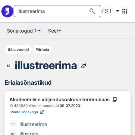
Otsingu juurde
Põhisisu juurde
search
apps
EST
Sõnakogud
Keel
1
Sõnavormid
Päritolu
illustreerima
record_voice_over
et
Erialasõnastikud
content_copy
Akadeemilise väljendusoskuse terminibaas
ID
459932
Viimati muudetud
09.07.2023
Vaata sõnakogu
illustreerima
et
illustrate
en