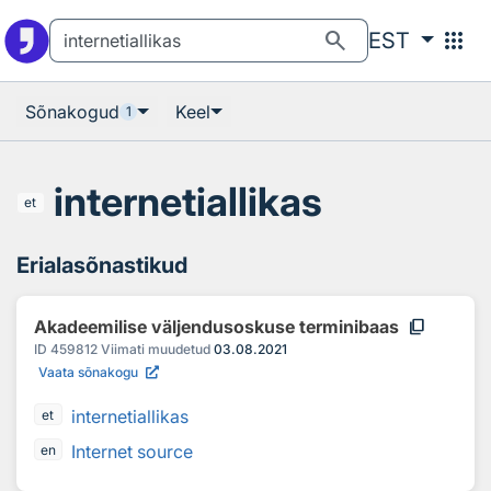
Otsingu juurde
Põhisisu juurde
search
apps
EST
Sõnakogud
Keel
1
internetiallikas
et
Erialasõnastikud
content_copy
Akadeemilise väljendusoskuse terminibaas
ID
459812
Viimati muudetud
03.08.2021
Vaata sõnakogu
internetiallikas
et
Internet source
en