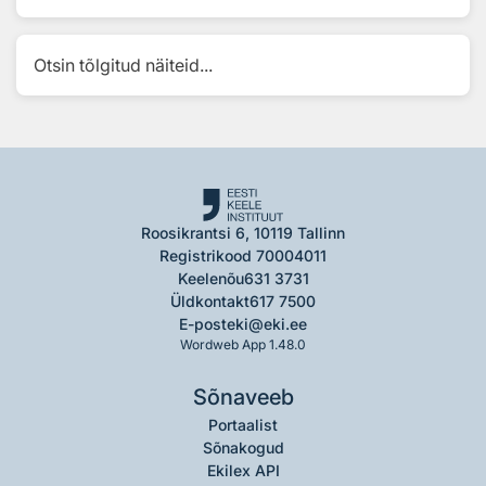
Otsin tõlgitud näiteid...
Roosikrantsi 6, 10119 Tallinn
Registrikood 70004011
Keelenõu
631 3731
Üldkontakt
617 7500
E-post
eki@eki.ee
Wordweb App 1.48.0
Sõnaveeb
Portaalist
Sõnakogud
Ekilex API