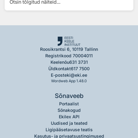
Otsin tõlgitud näiteid...
Roosikrantsi 6, 10119 Tallinn
Registrikood 70004011
Keelenõu
631 3731
Üldkontakt
617 7500
E-post
eki@eki.ee
Wordweb App 1.48.0
Sõnaveeb
Portaalist
Sõnakogud
Ekilex API
Uudised ja teated
Ligipääsetavuse teatis
Kasutus- ja privaatsustingimused