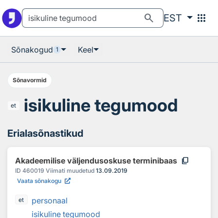
Otsingu juurde
Põhisisu juurde
search
apps
EST
Sõnakogud
Keel
1
Sõnavormid
isikuline tegumood
et
Erialasõnastikud
content_copy
Akadeemilise väljendusoskuse terminibaas
ID
460019
Viimati muudetud
13.09.2019
Vaata sõnakogu
personaal
et
isikuline tegumood