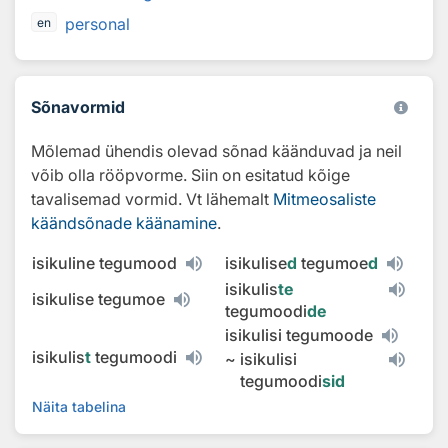
personal
en
Sõnavormid
Mõlemad ühendis olevad sõnad käänduvad ja neil
võib olla rööpvorme. Siin on esitatud kõige
tavalisemad vormid. Vt lähemalt
Mitmeosaliste
käändsõnade käänamine
.
isikuline tegumood
isikulise
d
tegumoe
d
isikulis
te
isikulise tegumoe
tegumoodi
de
isikulisi tegumoode
isikulis
t
tegumoodi
~
isikulisi
tegumoodi
sid
Näita tabelina