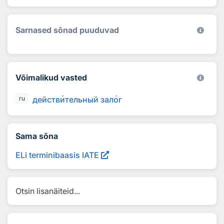
Sarnased sõnad puuduvad
Võimalikud vasted
действ
и
тельный зал
о
г
ru
Sama sõna
ELi terminibaasis IATE
Otsin lisanäiteid...