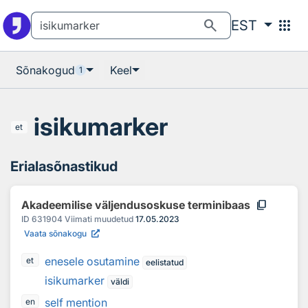
Otsingu juurde
Põhisisu juurde
search
apps
EST
Sõnakogud
Keel
1
isikumarker
et
Erialasõnastikud
content_copy
Akadeemilise väljendusoskuse terminibaas
ID
631904
Viimati muudetud
17.05.2023
Vaata sõnakogu
enesele osutamine
et
eelistatud
isikumarker
väldi
self mention
en