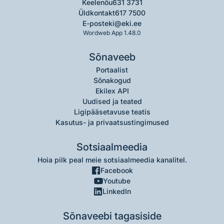
Keelenõu
631 3731
Üldkontakt
617 7500
E-post
eki@eki.ee
Wordweb App 1.48.0
Sõnaveeb
Portaalist
Sõnakogud
Ekilex API
Uudised ja teated
Ligipääsetavuse teatis
Kasutus- ja privaatsustingimused
Sotsiaalmeedia
Hoia pilk peal meie sotsiaalmeedia kanalitel.
Facebook
Youtube
LinkedIn
Sõnaveebi tagasiside