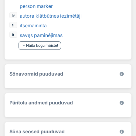
person marker
autora klātbūtnes iezīmētāji
lv
itsemaininta
fi
savęs paminėjimas
lt
keyboard_arrow_down
Näita kogu mõistet
Sõnavormid puuduvad
Päritolu andmed puuduvad
Sõna seosed puuduvad