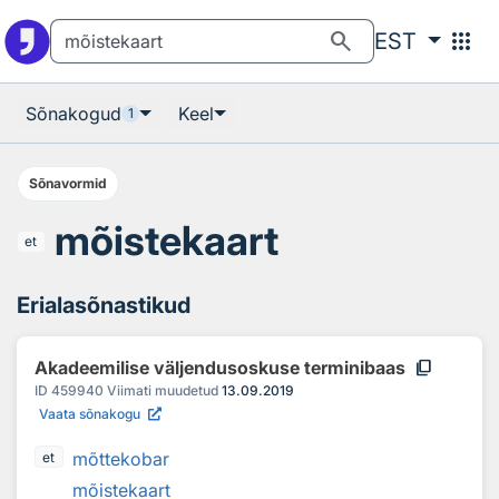
Otsingu juurde
Põhisisu juurde
search
apps
EST
Sõnakogud
Keel
1
Sõnavormid
mõistekaart
et
Erialasõnastikud
content_copy
Akadeemilise väljendusoskuse terminibaas
ID
459940
Viimati muudetud
13.09.2019
Vaata sõnakogu
mõttekobar
et
mõistekaart