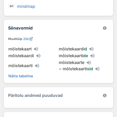
mindmap
en
Sõnavormid
Muuttüüp
22e
mõistekaart
mõistekaardi
d
mõistekaardi
mõistekaarti
de
mõistekaarte
mõistekaarti
~
mõistekaarti
sid
Näita tabelina
Päritolu andmed puuduvad