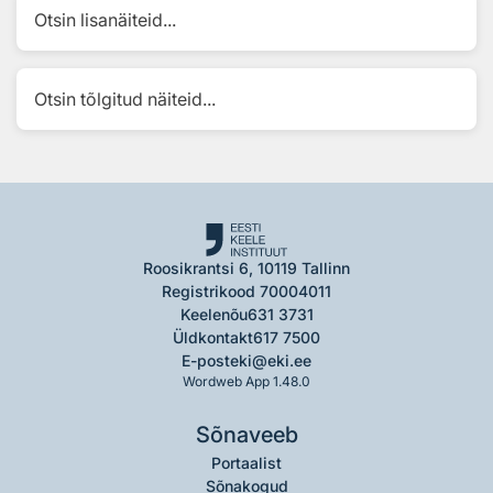
Otsin lisanäiteid...
Otsin tõlgitud näiteid...
Roosikrantsi 6, 10119 Tallinn
Registrikood 70004011
Keelenõu
631 3731
Üldkontakt
617 7500
E-post
eki@eki.ee
Wordweb App 1.48.0
Sõnaveeb
Portaalist
Sõnakogud