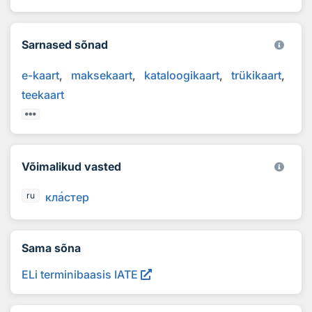
Sarnased sõnad
e-kaart
maksekaart
kataloogikaart
trükikaart
teekaart
Võimalikud vasted
кл
а
стер
ru
Sama sõna
ELi terminibaasis IATE