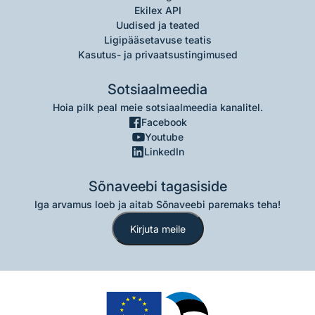
Ekilex API
Uudised ja teated
Ligipääsetavuse teatis
Kasutus- ja privaatsustingimused
Sotsiaalmeedia
Hoia pilk peal meie sotsiaalmeedia kanalitel.
Facebook
Youtube
LinkedIn
Sõnaveebi tagasiside
Iga arvamus loeb ja aitab Sõnaveebi paremaks teha!
Kirjuta meile