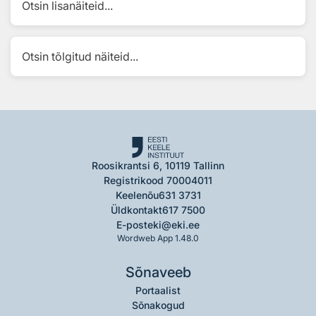
Otsin lisanäiteid...
Otsin tõlgitud näiteid...
Roosikrantsi 6, 10119 Tallinn
Registrikood 70004011
Keelenõu
631 3731
Üldkontakt
617 7500
E-post
eki@eki.ee
Wordweb App 1.48.0
Sõnaveeb
Portaalist
Sõnakogud