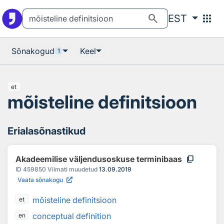
Otsingu juurde
Põhisisu juurde
search
apps
EST
Sõnakogud
Keel
1
et
mõisteline definitsioon
Erialasõnastikud
content_copy
Akadeemilise väljendusoskuse terminibaas
ID
459850
Viimati muudetud
13.09.2019
Vaata sõnakogu
mõisteline definitsioon
et
conceptual definition
en